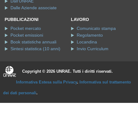
Dall'UNRAE
Dalle Aziende associate
PUBBLICAZIONI
LAVORO
Pocket mercato
Comunicato stampa
Pocket emissioni
Regolamento
Book statistiche annuali
Locandina
Sintesi statistica (10 anni)
Invio Curriculum
Copyright © 2026 UNRAE. Tutti i diritti riservati.
Informativa Estesa sulla Privacy
.
Informativa sul trattamento
dei dati personali
.