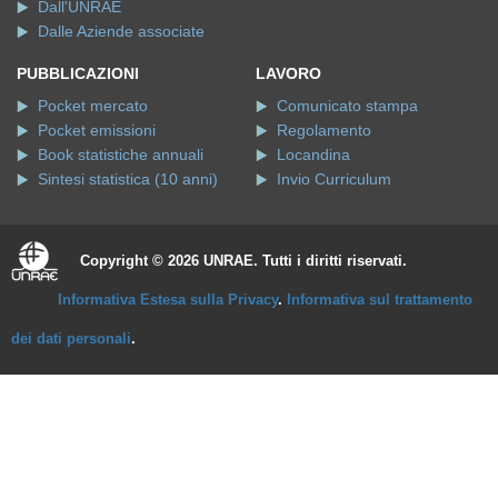
Dall'UNRAE
Dalle Aziende associate
PUBBLICAZIONI
LAVORO
Pocket mercato
Comunicato stampa
Pocket emissioni
Regolamento
Book statistiche annuali
Locandina
Sintesi statistica (10 anni)
Invio Curriculum
Copyright © 2026 UNRAE. Tutti i diritti riservati.
Informativa Estesa sulla Privacy
.
Informativa sul trattamento
dei dati personali
.