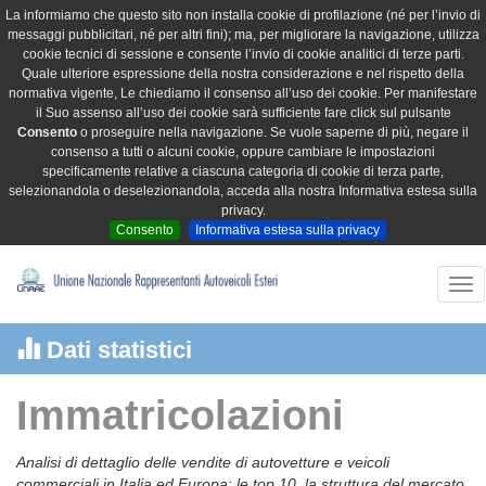
La informiamo che questo sito non installa cookie di profilazione (né per l’invio di
messaggi pubblicitari, né per altri fini); ma, per migliorare la navigazione, utilizza
cookie tecnici di sessione e consente l’invio di cookie analitici di terze parti.
Quale ulteriore espressione della nostra considerazione e nel rispetto della
normativa vigente, Le chiediamo il consenso all’uso dei cookie. Per manifestare
il Suo assenso all’uso dei cookie sarà sufficiente fare click sul pulsante
Consento
o proseguire nella navigazione. Se vuole saperne di più, negare il
consenso a tutti o alcuni cookie, oppure cambiare le impostazioni
specificamente relative a ciascuna categoria di cookie di terza parte,
selezionandola o deselezionandola, acceda alla nostra Informativa estesa sulla
privacy.
Consento
Informativa estesa sulla privacy
Tog
nav
Dati statistici
Immatricolazioni
Analisi di dettaglio delle vendite di autovetture e veicoli
commerciali in Italia ed Europa: le top 10, la struttura del mercato,