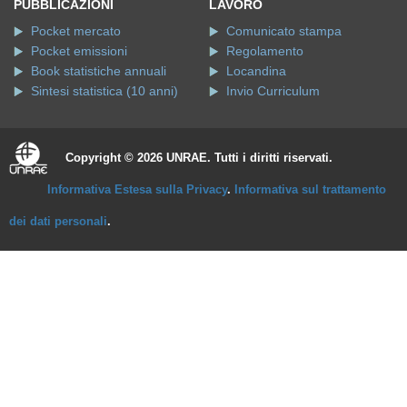
PUBBLICAZIONI
LAVORO
Pocket mercato
Comunicato stampa
Pocket emissioni
Regolamento
Book statistiche annuali
Locandina
Sintesi statistica (10 anni)
Invio Curriculum
Copyright © 2026 UNRAE. Tutti i diritti riservati.
Informativa Estesa sulla Privacy
.
Informativa sul trattamento
dei dati personali
.