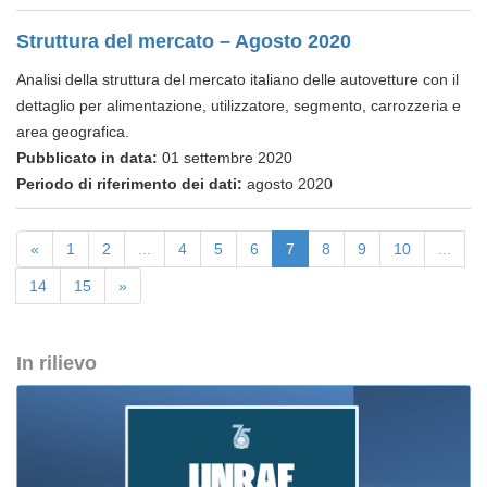
Struttura del mercato – Agosto 2020
Analisi della struttura del mercato italiano delle autovetture con il
dettaglio per alimentazione, utilizzatore, segmento, carrozzeria e
area geografica.
Pubblicato in data:
01 settembre 2020
Periodo di riferimento dei dati:
agosto 2020
«
1
2
...
4
5
6
7
8
9
10
...
14
15
»
In rilievo