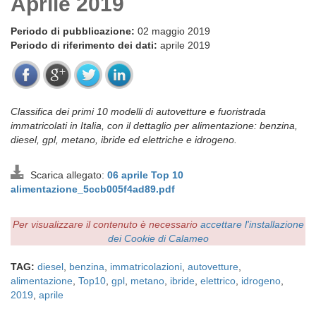
Aprile 2019
Periodo di pubblicazione:
02 maggio 2019
Periodo di riferimento dei dati:
aprile 2019
Classifica dei primi 10 modelli di autovetture e fuoristrada
immatricolati in Italia, con il dettaglio per alimentazione: benzina,
diesel, gpl, metano, ibride ed elettriche e idrogeno.
Scarica allegato:
06 aprile Top 10
alimentazione_5ccb005f4ad89.pdf
Per visualizzare il contenuto è necessario
accettare l'installazione
dei Cookie di Calameo
TAG:
diesel
,
benzina
,
immatricolazioni
,
autovetture
,
alimentazione
,
Top10
,
gpl
,
metano
,
ibride
,
elettrico
,
idrogeno
,
2019
,
aprile