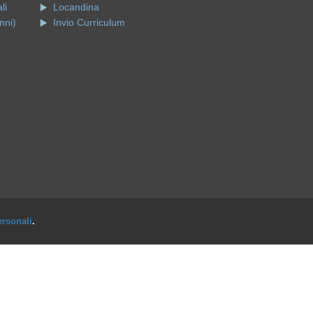
li
Locandina
nni)
Invio Curriculum
ersonali
.