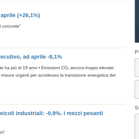
d aprile (+26,1%)
i concrete"
P
ecutivo, ad aprile -8,1%
nte ha più di 19 anni • Emissioni CO₂ ancora troppo elevate:
o misure urgenti per accelerare la transizione energetica del
S
eicoli industriali: -0,9%. I mezzi pesanti
ni"