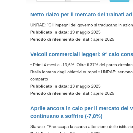
Netto rialzo per il mercato dei trainati a
UNRAE: "Gli impegni del governo si traducano in azion
Pubblicato in data:
19 maggio 2025
Periodo di riferimento dei dati:
aprile 2025
Veicoli commerciali leggeri: 9° calo cons
• Primi 4 mesi a -13,6%. Oltre il 37% del parco circola
l’Italia lontana dagli obiettivi europei • UNRAE: servon
comparto
Pubblicato in data:
13 maggio 2025
Periodo di riferimento dei dati:
aprile 2025
Aprile ancora in calo per il mercato dei v
continuano a soffrire (-7,8%)
Starace: "Preoccupa la scarsa attenzione delle istituzio