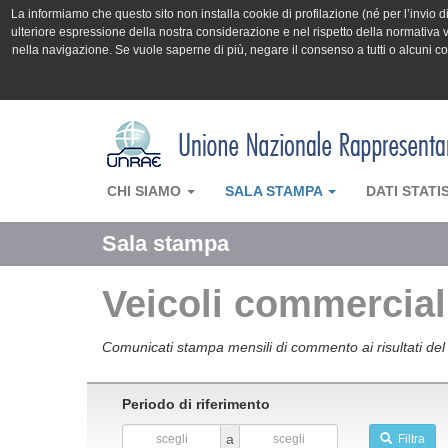
La informiamo che questo sito non installa cookie di profilazione (né per l’invio di 
ulteriore espressione della nostra considerazione e nel rispetto della normativa v
nella navigazione. Se vuole saperne di più, negare il consenso a tutti o alcuni 
CHI SIAMO
SALA STAMPA
DATI STATI
Sala stampa
Veicoli commerciali
Comunicati stampa mensili di commento ai risultati del 
Periodo di riferimento
a
Filtra