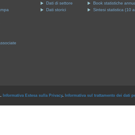
Dati di settore
Book statistiche annua
ampa
Dati storici
Sintesi statistica (10 a
e
associate
i.
Informativa Estesa sulla Privacy
.
Informativa sul trattamento dei dati p