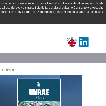
ookie tecnici di sessione e consente l’invio di cookie analitici di terze parti. Quale
all’uso dei cookie sarà sufficiente fare click sul pulsante
Consento
o proseguire
a di cookie di terza parte, selezionandola o deselezionandola, acceda alla nostra
n rilievo