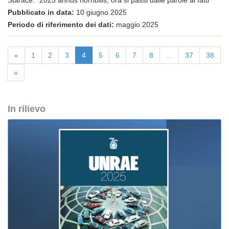
Starace: "2025 annus horribilis, ora si passi dalle parole ai fatti"
Pubblicato in data:
10 giugno 2025
Periodo di riferimento dei dati:
maggio 2025
«
1
2
3
4
5
6
7
8
...
37
38
»
In rilievo