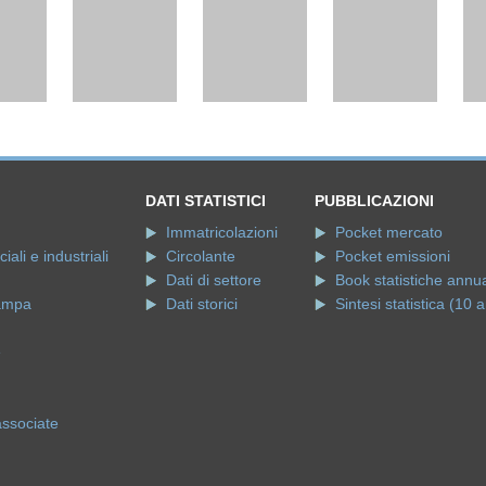
DATI STATISTICI
PUBBLICAZIONI
Immatricolazioni
Pocket mercato
ali e industriali
Circolante
Pocket emissioni
Dati di settore
Book statistiche annua
ampa
Dati storici
Sintesi statistica (10 a
e
associate