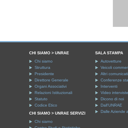
CHI SIAMO > UNRAE
SALA STAMPA
Chi siamo
Autovetture
Struttura
Veicoli commerci
Presidente
Altri comunicati
Direttore Generale
Conferenze st
Organi Associativi
Interventi
Relazioni Istituzionali
Video intervist
Statuto
Dicono di noi
Codice Etico
Dall'UNRAE
Dalle Aziende 
CHI SIAMO > UNRAE SERVIZI
Chi siamo
Centro Studi e Statistiche