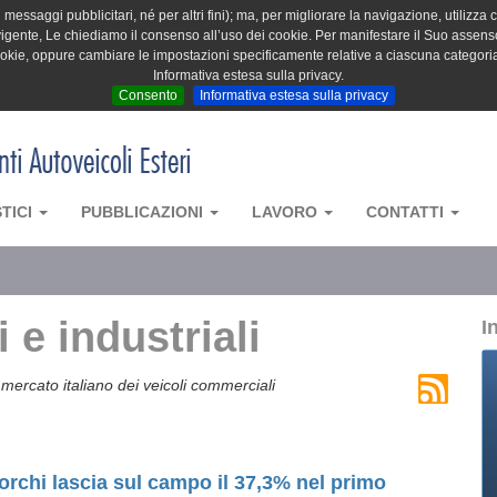
messaggi pubblicitari, né per altri fini); ma, per migliorare la navigazione, utilizza c
igente, Le chiediamo il consenso all’uso dei cookie. Per manifestare il Suo assenso 
cookie, oppure cambiare le impostazioni specificamente relative a ciascuna categori
Informativa estesa sulla privacy.
Consento
Informativa estesa sulla privacy
STICI
PUBBLICAZIONI
LAVORO
CONTATTI
 e industriali
I
mercato italiano dei veicoli commerciali
imorchi lascia sul campo il 37,3% nel primo