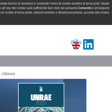
ookie tecnici di sessione e consente l’invio di cookie analitici di terze parti. Quale
all’uso dei cookie sarà sufficiente fare click sul pulsante
Consento
o proseguire
a di cookie di terza parte, selezionandola o deselezionandola, acceda alla nostra
n rilievo