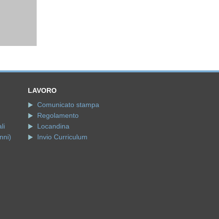
LAVORO
Comunicato stampa
Regolamento
li
Locandina
nni)
Invio Curriculum