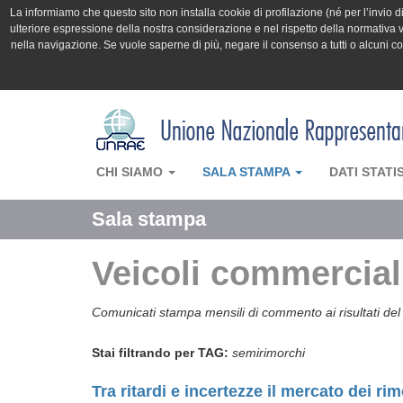
La informiamo che questo sito non installa cookie di profilazione (né per l’invio di 
ulteriore espressione della nostra considerazione e nel rispetto della normativa v
nella navigazione. Se vuole saperne di più, negare il consenso a tutti o alcuni 
CHI SIAMO
SALA STAMPA
DATI STATI
Sala stampa
Veicoli commerciali
Comunicati stampa mensili di commento ai risultati del 
Stai filtrando per TAG:
semirimorchi
Tra ritardi e incertezze il mercato dei r