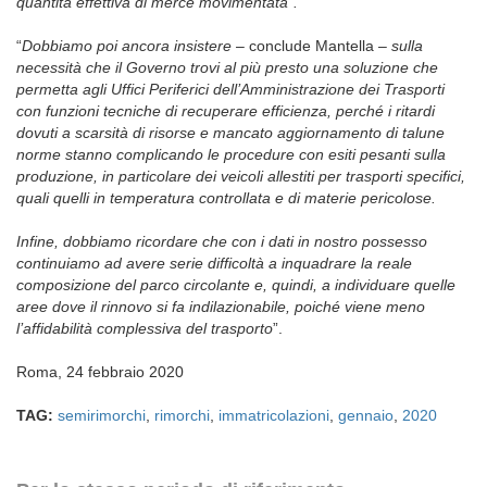
quantità effettiva di merce movimentata”.
“
Dobbiamo poi ancora insistere
– conclude Mantella –
sulla
necessità che il Governo trovi al più presto una soluzione che
permetta agli Uffici Periferici dell’Amministrazione dei Trasporti
con funzioni tecniche di recuperare efficienza, perché i ritardi
dovuti a scarsità di risorse e mancato aggiornamento di talune
norme stanno complicando le procedure con esiti pesanti sulla
produzione, in particolare dei veicoli allestiti per trasporti specifici,
quali quelli in temperatura controllata e di materie pericolose.
Infine, dobbiamo ricordare che con i dati in nostro possesso
continuiamo ad avere serie difficoltà a inquadrare la reale
composizione del parco circolante e, quindi, a individuare quelle
aree dove il rinnovo si fa indilazionabile, poiché viene meno
l’affidabilità complessiva del trasporto
”.
Roma, 24 febbraio 2020
TAG:
semirimorchi
,
rimorchi
,
immatricolazioni
,
gennaio
,
2020