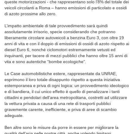
queste motorizzazioni - che rappresentano solo l’8% del totale dei
veicoli circolanti a Roma – hanno emissioni di particolato e ossidi
di azoto prossime allo zero.
L’impatto ambientale di tale provvedimento sarà quindi
assolutamente irrisorio, specie considerando che potranno
liberamente circolare autoveicoli a benzina Euro 3, con oltre 19
anni di vita e con il doppio di emissioni di ossidi di azoto rispetto ai
diesel Euro 6, nonché ciclomotori estremamente vetusti ed
inquinanti, per tacere di mezzi pubblici che hanno oltre 15 anni di
vita e sono autentiche “bombe ecologiche”.
Le Case automobilistiche estere, rappresentate da UNRAE,
esprimono il loro totale disappunto rispetto a questa iniziativa
estemporanea e priva di ogni logica: un provvedimento ideologico
e di bandiera, il cui unico effetto è quello di penalizzare i tanti
cittadini e pendolari dell’area metropolitana, costretti ad utilizzare
la vettura privata a causa di una rete di trasporti pubblici
gravemente carente, inefficiente, e priva di aree di scambio
adeguate.
Ben altre sono le misure da porre in essere per migliorare la
qualità dell’aria nelle nostre città, anche volendo limitarsi