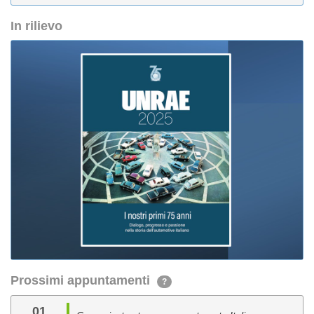
In rilievo
Prossimi appuntamenti
?
01