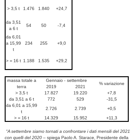
> 3,5 t
1.476
1.840
+24,7
da 3,51
54
50
-7,4
a 6 t
da 6,01
a 15,99
234
255
+9,0
t
> = 16 t
1.188
1.535
+29,2
massa totale a
Gennaio - settembre
% variazione
terra
2019
2021
> 3,5 t
17.827
19.220
+7,8
da 3,51 a 6 t
772
529
-31,5
da 6,01 a 15,99
2.726
2.739
+0,5
t
> = 16 t
14.329
15.952
+11,3
“A settembre
siamo tornati a confrontare i dati mensili del 2021
con quelli del 2020 –
spiega Paolo A. Starace, Presidente della