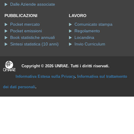
Dalle Aziende associate
PUBBLICAZIONI
LAVORO
Pocket mercato
Comunicato stampa
Pocket emissioni
Regolamento
Book statistiche annuali
Locandina
Sintesi statistica (10 anni)
Invio Curriculum
Copyright © 2026 UNRAE. Tutti i diritti riservati.
Informativa Estesa sulla Privacy
.
Informativa sul trattamento
dei dati personali
.