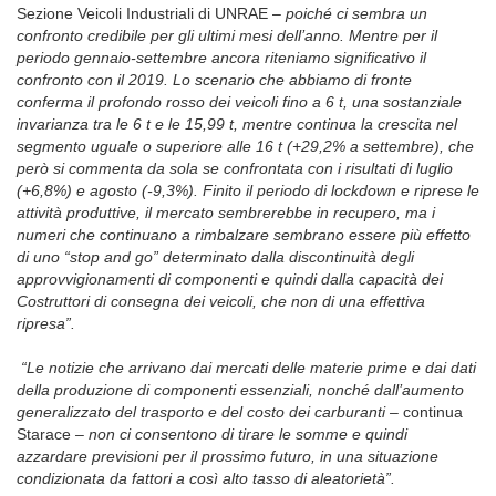
Sezione Veicoli Industriali di UNRAE –
poiché ci sembra un
confronto credibile per gli ultimi mesi dell’anno. Mentre per il
periodo gennaio-settembre ancora riteniamo significativo il
confronto con il 2019. Lo scenario
che abbiamo di fronte
conferma il profondo rosso dei veicoli fino a 6 t, una sostanziale
invarianza tra le 6 t e le 15,99 t, mentre continua la
crescita nel
segmento uguale o superiore alle 16 t (+29,2% a settembre), che
però si commenta da sola se confrontata con i risultati di luglio
(+6,8%) e agosto
(-9,3%). Finito il periodo di lockdown e riprese le
attività produttive, il mercato sembrerebbe in recupero, ma i
numeri che continuano a rimbalzare sembrano essere più effetto
di uno “stop and go” determinato dalla discontinuità degli
approvvigionamenti di componenti e quindi dalla capacità dei
Costruttori di consegna dei veicoli, che non di una effettiva
ripresa”.
“Le notizie che arrivano dai mercati delle materie prime e dai dati
della produzione di componenti essenziali, nonché dall’aumento
generalizzato del trasporto e del costo dei carburanti –
continua
Starace
– non ci consentono di tirare le somme e quindi
azzardare previsioni per il prossimo futuro, in una situazione
condizionata da fattori a così alto tasso di aleatorietà”.