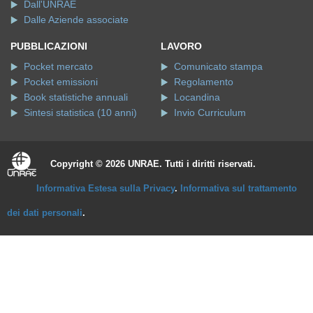
Dall'UNRAE
Dalle Aziende associate
PUBBLICAZIONI
LAVORO
Pocket mercato
Comunicato stampa
Pocket emissioni
Regolamento
Book statistiche annuali
Locandina
Sintesi statistica (10 anni)
Invio Curriculum
Copyright © 2026 UNRAE. Tutti i diritti riservati.
Informativa Estesa sulla Privacy
.
Informativa sul trattamento
dei dati personali
.