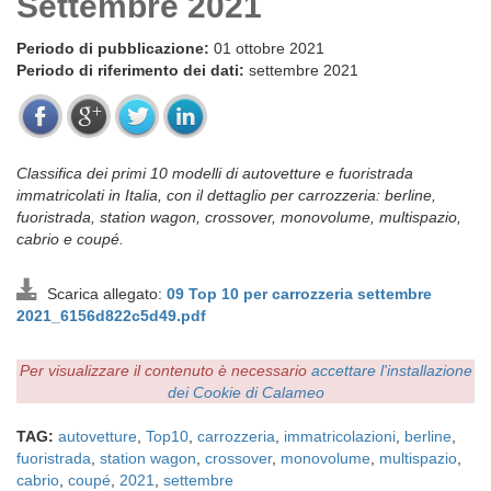
Settembre 2021
Periodo di pubblicazione:
01 ottobre 2021
Periodo di riferimento dei dati:
settembre 2021
Classifica dei primi 10 modelli di autovetture e fuoristrada
immatricolati in Italia, con il dettaglio per carrozzeria: berline,
fuoristrada, station wagon, crossover, monovolume, multispazio,
cabrio e coupé.
Scarica allegato:
09 Top 10 per carrozzeria settembre
2021_6156d822c5d49.pdf
Per visualizzare il contenuto è necessario
accettare l'installazione
dei Cookie di Calameo
TAG:
autovetture
,
Top10
,
carrozzeria
,
immatricolazioni
,
berline
,
fuoristrada
,
station wagon
,
crossover
,
monovolume
,
multispazio
,
cabrio
,
coupé
,
2021
,
settembre