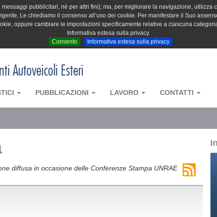
messaggi pubblicitari, né per altri fini); ma, per migliorare la navigazione, utilizza c
igente, Le chiediamo il consenso all’uso dei cookie. Per manifestare il Suo assenso 
cookie, oppure cambiare le impostazioni specificamente relative a ciascuna categori
Informativa estesa sulla privacy.
Consento
Informativa estesa sulla privacy
STICI
PUBBLICAZIONI
LAVORO
CONTATTI
a
I
azione diffusa in occasione delle Conferenze Stampa UNRAE