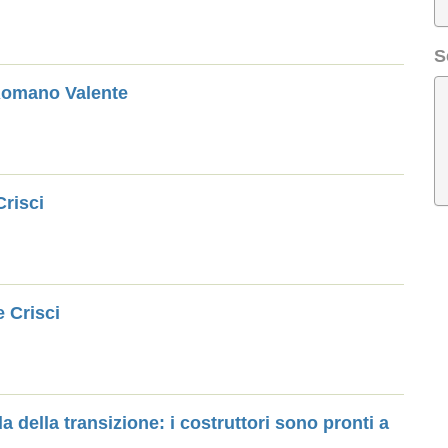
S
 Romano Valente
risci
 Crisci
a della transizione: i costruttori sono pronti a