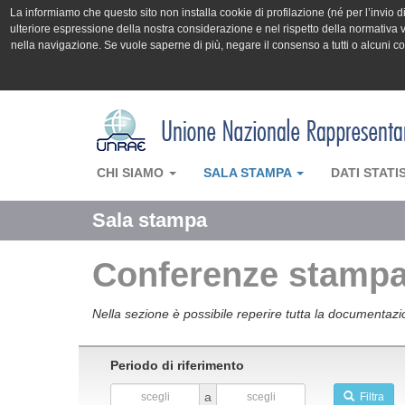
La informiamo che questo sito non installa cookie di profilazione (né per l’invio di 
ulteriore espressione della nostra considerazione e nel rispetto della normativa v
nella navigazione. Se vuole saperne di più, negare il consenso a tutti o alcuni 
CHI SIAMO
SALA STAMPA
DATI STATI
Sala stampa
Conferenze stamp
Nella sezione è possibile reperire tutta la document
Periodo di riferimento
a
Filtra