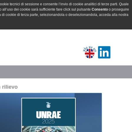
ookie tecnici di sessione e consente l’invio di cookie analitici di terze parti. Quale
all’uso dei cookie sarà sufficiente fare click sul pulsante
Consento
o proseguire
a di cookie di terza parte, selezionandola o deselezionandola, acceda alla nostra
n rilievo