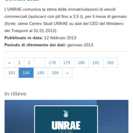
L’UNRAE comunica la stima delle immatricolazioni di veicoli
commerciali (autocarri con ptt fino a 3,5 t), per il mese di gennaio
(fonte: stime Centro Studi UNRAE su dati del CED del Ministero
dei Trasporti al 31.01.2013).
Pubblicato in data:
12 febbraio 2013
Periodo di riferimento dei dati:
gennaio 2013
«
1
2
...
178
179
180
181
182
183
184
185
186
»
In rilievo