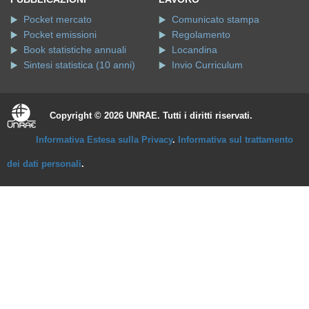
Pocket mercato
Comunicato stampa
Pocket emissioni
Regolamento
Book statistiche annuali
Locandina
Sintesi statistica (10 anni)
Invio Curriculum
Copyright © 2026 UNRAE. Tutti i diritti riservati.
Informativa Estesa sulla Privacy
.
Informativa sul trattamento
dei dati personali
.