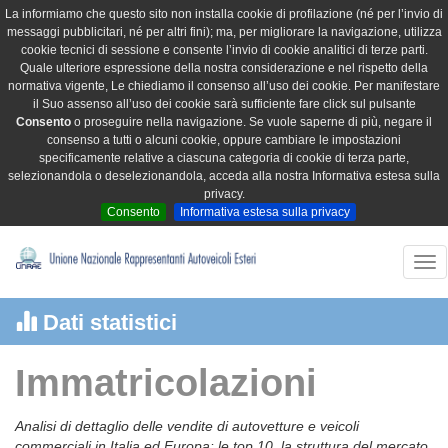
La informiamo che questo sito non installa cookie di profilazione (né per l’invio di
messaggi pubblicitari, né per altri fini); ma, per migliorare la navigazione, utilizza
cookie tecnici di sessione e consente l’invio di cookie analitici di terze parti.
Quale ulteriore espressione della nostra considerazione e nel rispetto della
normativa vigente, Le chiediamo il consenso all’uso dei cookie. Per manifestare
il Suo assenso all’uso dei cookie sarà sufficiente fare click sul pulsante
Consento
o proseguire nella navigazione. Se vuole saperne di più, negare il
consenso a tutti o alcuni cookie, oppure cambiare le impostazioni
specificamente relative a ciascuna categoria di cookie di terza parte,
selezionandola o deselezionandola, acceda alla nostra Informativa estesa sulla
privacy.
Consento
Informativa estesa sulla privacy
Tog
nav
Dati statistici
Immatricolazioni
Analisi di dettaglio delle vendite di autovetture e veicoli
commerciali in Italia ed Europa: le top 10, la struttura del mercato,