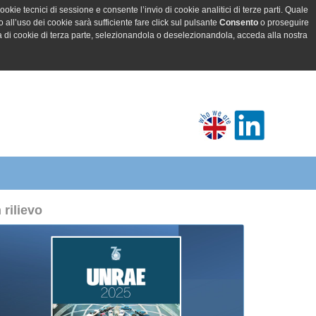
ookie tecnici di sessione e consente l’invio di cookie analitici di terze parti. Quale
all’uso dei cookie sarà sufficiente fare click sul pulsante
Consento
o proseguire
a di cookie di terza parte, selezionandola o deselezionandola, acceda alla nostra
n rilievo