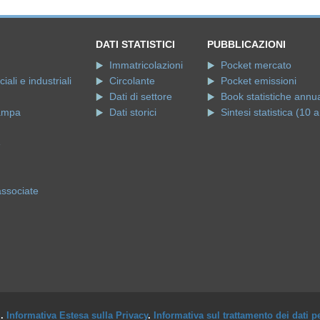
DATI STATISTICI
PUBBLICAZIONI
Immatricolazioni
Pocket mercato
ali e industriali
Circolante
Pocket emissioni
Dati di settore
Book statistiche annua
ampa
Dati storici
Sintesi statistica (10 a
e
associate
i.
Informativa Estesa sulla Privacy
.
Informativa sul trattamento dei dati p