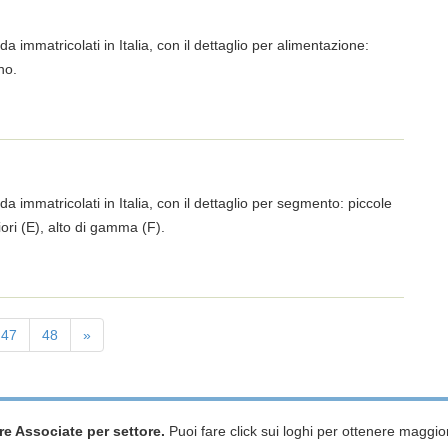
da immatricolati in Italia, con il dettaglio per alimentazione:
no.
da immatricolati in Italia, con il dettaglio per segmento: piccole
iori (E), alto di gamma (F).
47
48
»
re Associate per settore.
Puoi fare click sui loghi per ottenere maggior