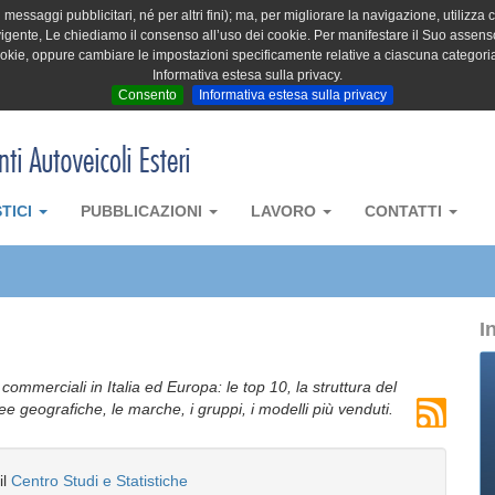
messaggi pubblicitari, né per altri fini); ma, per migliorare la navigazione, utilizza c
igente, Le chiediamo il consenso all’uso dei cookie. Per manifestare il Suo assenso 
cookie, oppure cambiare le impostazioni specificamente relative a ciascuna categori
Informativa estesa sulla privacy.
Consento
Informativa estesa sulla privacy
STICI
PUBBLICAZIONI
LAVORO
CONTATTI
I
i commerciali in Italia ed Europa: le top 10, la struttura del
aree geografiche, le marche, i gruppi, i modelli più venduti.
il
Centro Studi e Statistiche