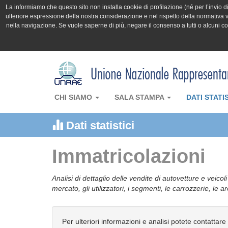
La informiamo che questo sito non installa cookie di profilazione (né per l’invio di 
ulteriore espressione della nostra considerazione e nel rispetto della normativa v
nella navigazione. Se vuole saperne di più, negare il consenso a tutti o alcuni 
CHI SIAMO
SALA STAMPA
DATI STATI
Dati statistici
Immatricolazioni
Analisi di dettaglio delle vendite di autovetture e veicol
mercato, gli utilizzatori, i segmenti, le carrozzerie, le 
Per ulteriori informazioni e analisi potete contattare 