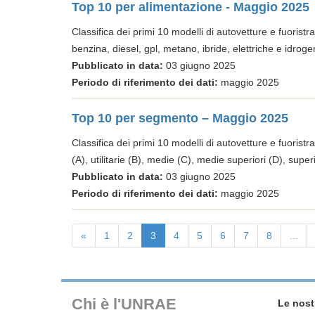
Top 10 per alimentazione - Maggio 2025
Classifica dei primi 10 modelli di autovetture e fuoristra
benzina, diesel, gpl, metano, ibride, elettriche e idroge
Pubblicato in data:
03 giugno 2025
Periodo di riferimento dei dati:
maggio 2025
Top 10 per segmento – Maggio 2025
Classifica dei primi 10 modelli di autovetture e fuoristra
(A), utilitarie (B), medie (C), medie superiori (D), super
Pubblicato in data:
03 giugno 2025
Periodo di riferimento dei dati:
maggio 2025
«
1
2
3
4
5
6
7
8
...
Chi è l'UNRAE
Le nost