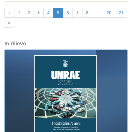
«
1
2
3
4
5
6
7
8
...
20
21
»
In rilievo