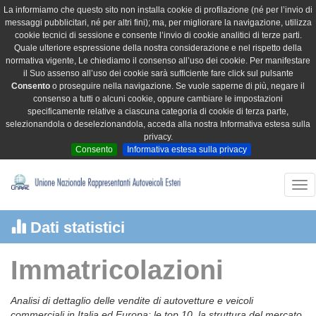
La informiamo che questo sito non installa cookie di profilazione (né per l’invio di
messaggi pubblicitari, né per altri fini); ma, per migliorare la navigazione, utilizza
cookie tecnici di sessione e consente l’invio di cookie analitici di terze parti.
Quale ulteriore espressione della nostra considerazione e nel rispetto della
normativa vigente, Le chiediamo il consenso all’uso dei cookie. Per manifestare
il Suo assenso all’uso dei cookie sarà sufficiente fare click sul pulsante
Consento
o proseguire nella navigazione. Se vuole saperne di più, negare il
consenso a tutti o alcuni cookie, oppure cambiare le impostazioni
specificamente relative a ciascuna categoria di cookie di terza parte,
selezionandola o deselezionandola, acceda alla nostra Informativa estesa sulla
privacy.
Consento
Informativa estesa sulla privacy
Tog
nav
Dati statistici
Immatricolazioni
Analisi di dettaglio delle vendite di autovetture e veicoli
commerciali in Italia ed Europa: le top 10, la struttura del mercato,