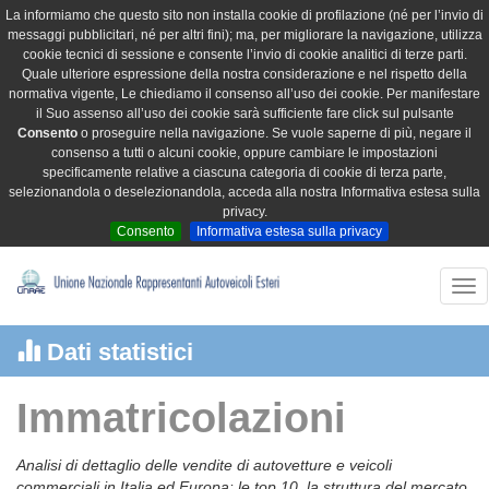
La informiamo che questo sito non installa cookie di profilazione (né per l’invio di
messaggi pubblicitari, né per altri fini); ma, per migliorare la navigazione, utilizza
cookie tecnici di sessione e consente l’invio di cookie analitici di terze parti.
Quale ulteriore espressione della nostra considerazione e nel rispetto della
normativa vigente, Le chiediamo il consenso all’uso dei cookie. Per manifestare
il Suo assenso all’uso dei cookie sarà sufficiente fare click sul pulsante
Consento
o proseguire nella navigazione. Se vuole saperne di più, negare il
consenso a tutti o alcuni cookie, oppure cambiare le impostazioni
specificamente relative a ciascuna categoria di cookie di terza parte,
selezionandola o deselezionandola, acceda alla nostra Informativa estesa sulla
privacy.
Consento
Informativa estesa sulla privacy
Tog
nav
Dati statistici
Immatricolazioni
Analisi di dettaglio delle vendite di autovetture e veicoli
commerciali in Italia ed Europa: le top 10, la struttura del mercato,