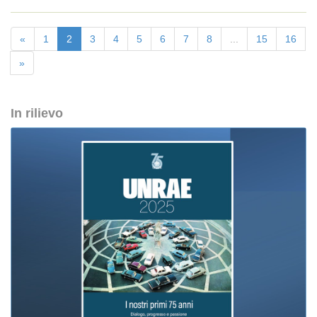
«
1
2
3
4
5
6
7
8
...
15
16
»
In rilievo