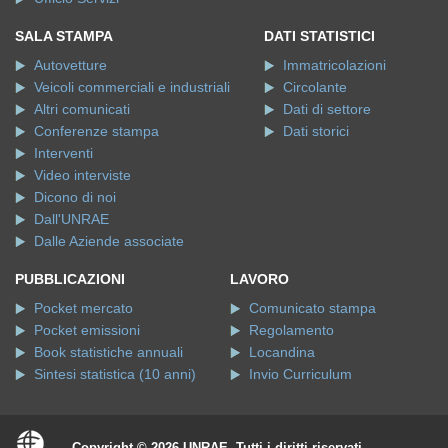
SALA STAMPA
DATI STATISTICI
Autovetture
Immatricolazioni
Veicoli commerciali e industriali
Circolante
Altri comunicati
Dati di settore
Conferenze stampa
Dati storici
Interventi
Video interviste
Dicono di noi
Dall'UNRAE
Dalle Aziende associate
PUBBLICAZIONI
LAVORO
Pocket mercato
Comunicato stampa
Pocket emissioni
Regolamento
Book statistiche annuali
Locandina
Sintesi statistica (10 anni)
Invio Curriculum
Copyright © 2026 UNRAE. Tutti i diritti riservati.