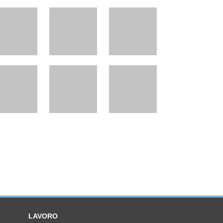
LAVORO
Comunicato stampa
Regolamento
li
Locandina
nni)
Invio Curriculum