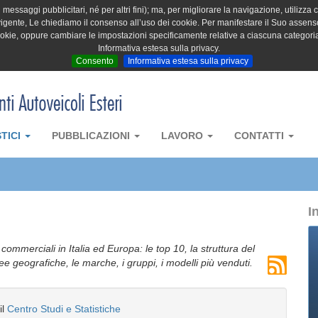
messaggi pubblicitari, né per altri fini); ma, per migliorare la navigazione, utilizza c
igente, Le chiediamo il consenso all’uso dei cookie. Per manifestare il Suo assenso 
cookie, oppure cambiare le impostazioni specificamente relative a ciascuna categori
Informativa estesa sulla privacy.
Consento
Informativa estesa sulla privacy
STICI
PUBBLICAZIONI
LAVORO
CONTATTI
I
i commerciali in Italia ed Europa: le top 10, la struttura del
aree geografiche, le marche, i gruppi, i modelli più venduti.
il
Centro Studi e Statistiche