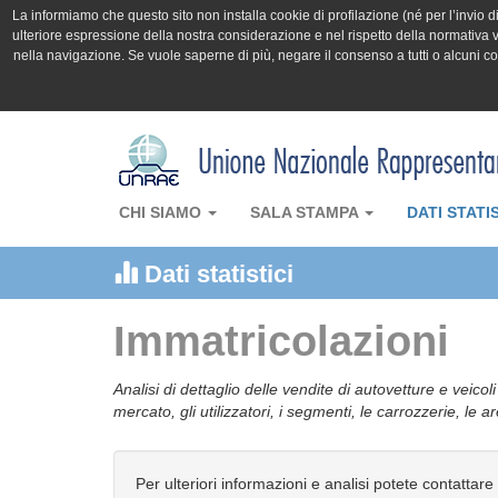
La informiamo che questo sito non installa cookie di profilazione (né per l’invio di 
ulteriore espressione della nostra considerazione e nel rispetto della normativa v
nella navigazione. Se vuole saperne di più, negare il consenso a tutti o alcuni 
CHI SIAMO
SALA STAMPA
DATI STATI
Dati statistici
Immatricolazioni
Analisi di dettaglio delle vendite di autovetture e veicol
mercato, gli utilizzatori, i segmenti, le carrozzerie, le 
Per ulteriori informazioni e analisi potete contattare 