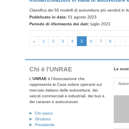
Immatricolazioni in Italia di autovetture 
Classifica dei 50 modelli di autovetture più venduti in Ita
Pubblicato in data:
01 agosto 2023
Periodo di riferimento dei dati:
luglio 2023
«
1
2
3
4
5
6
7
8
...
Chi è l'UNRAE
Le nost
L'
UNRAE
è l'Associazione che
Autov
rappresenta le Case estere operanti sul
mercato italiano delle autovetture, dei
veicoli commerciali e industriali, dei bus e
dei caravan e autocaravan.
Chi siamo
Struttura
Presidente