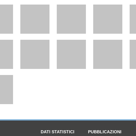
DATI STATISTICI
PUBBLICAZIONI
Immatricolazioni
Pocket mercato
ali e industriali
Circolante
Pocket emissioni
Dati di settore
Book statistiche annua
ampa
Dati storici
Sintesi statistica (10 a