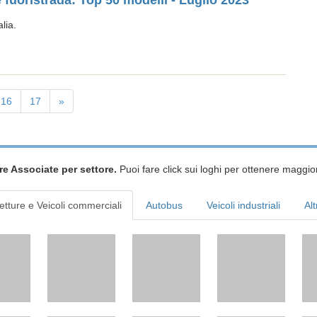
e fuoristrada: Top 50 modelli - Luglio 2023
lia.
16
17
»
re Associate per settore.
Puoi fare click sui loghi per ottenere maggior
etture e Veicoli commerciali
Autobus
Veicoli industriali
Alt