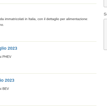
S
da immatricolati in Italia, con il dettaglio per alimentazione:
no.
glio 2023
oni PHEV
io 2023
ni BEV