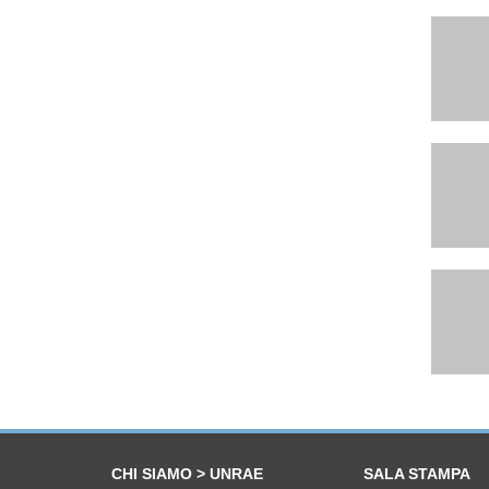
CHI SIAMO > UNRAE
SALA STAMPA
Chi siamo
Autovetture
Struttura
Veicoli commerci
Presidente
Altri comunicati
Direttore Generale
Conferenze st
Organi Associativi
Interventi