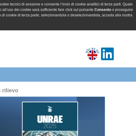
ookie tecnici di sessione e consente l’invio di cookie analitici di terze parti. Quale
all’uso dei cookie sarà sufficiente fare click sul pulsante
Consento
o proseguire
a di cookie di terza parte, selezionandola o deselezionandola, acceda alla nostra
n rilievo