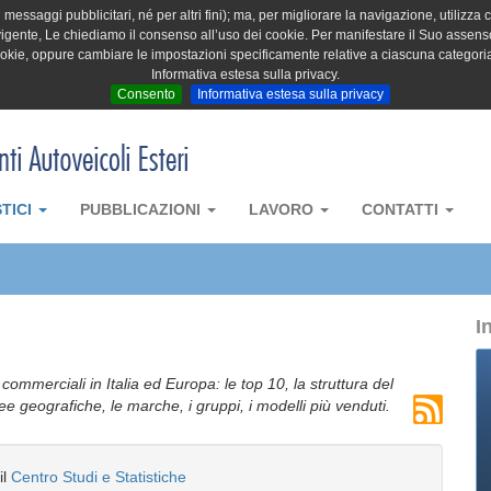
messaggi pubblicitari, né per altri fini); ma, per migliorare la navigazione, utilizza c
igente, Le chiediamo il consenso all’uso dei cookie. Per manifestare il Suo assenso 
cookie, oppure cambiare le impostazioni specificamente relative a ciascuna categori
Informativa estesa sulla privacy.
Consento
Informativa estesa sulla privacy
STICI
PUBBLICAZIONI
LAVORO
CONTATTI
I
i commerciali in Italia ed Europa: le top 10, la struttura del
aree geografiche, le marche, i gruppi, i modelli più venduti.
il
Centro Studi e Statistiche