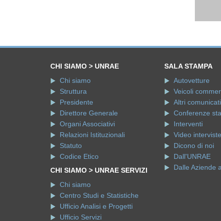
CHI SIAMO > UNRAE
SALA STAMPA
Chi siamo
Autovetture
Struttura
Veicoli commerci
Presidente
Altri comunicati
Direttore Generale
Conferenze st
Organi Associativi
Interventi
Relazioni Istituzionali
Video intervist
Statuto
Dicono di noi
Codice Etico
Dall'UNRAE
Dalle Aziende 
CHI SIAMO > UNRAE SERVIZI
Chi siamo
Centro Studi e Statistiche
Ufficio Analisi e Progetti
Ufficio Servizi