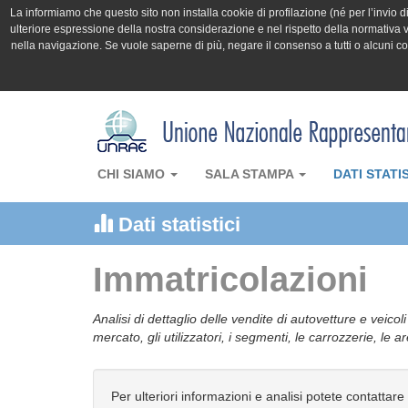
La informiamo che questo sito non installa cookie di profilazione (né per l’invio di 
ulteriore espressione della nostra considerazione e nel rispetto della normativa v
nella navigazione. Se vuole saperne di più, negare il consenso a tutti o alcuni 
CHI SIAMO
SALA STAMPA
DATI STATI
Dati statistici
Immatricolazioni
Analisi di dettaglio delle vendite di autovetture e veicol
mercato, gli utilizzatori, i segmenti, le carrozzerie, le 
Per ulteriori informazioni e analisi potete contattare 