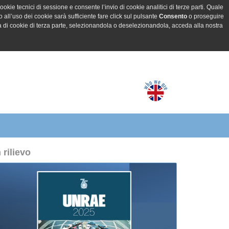
ookie tecnici di sessione e consente l’invio di cookie analitici di terze parti. Quale
all’uso dei cookie sarà sufficiente fare click sul pulsante
Consento
o proseguire
a di cookie di terza parte, selezionandola o deselezionandola, acceda alla nostra
n rilievo