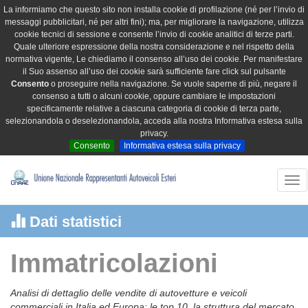
La informiamo che questo sito non installa cookie di profilazione (né per l’invio di
messaggi pubblicitari, né per altri fini); ma, per migliorare la navigazione, utilizza
cookie tecnici di sessione e consente l’invio di cookie analitici di terze parti.
Quale ulteriore espressione della nostra considerazione e nel rispetto della
normativa vigente, Le chiediamo il consenso all’uso dei cookie. Per manifestare
il Suo assenso all’uso dei cookie sarà sufficiente fare click sul pulsante
Consento
o proseguire nella navigazione. Se vuole saperne di più, negare il
consenso a tutti o alcuni cookie, oppure cambiare le impostazioni
specificamente relative a ciascuna categoria di cookie di terza parte,
selezionandola o deselezionandola, acceda alla nostra Informativa estesa sulla
privacy.
Consento
Informativa estesa sulla privacy
Tog
nav
Dati statistici
Immatricolazioni
Analisi di dettaglio delle vendite di autovetture e veicoli
commerciali in Italia ed Europa: le top 10, la struttura del mercato,