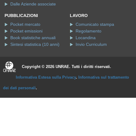
Dalle Aziende associate
PUBBLICAZIONI
LAVORO
Pocket mercato
Comunicato stampa
Pocket emissioni
Regolamento
Book statistiche annuali
Locandina
Sintesi statistica (10 anni)
Invio Curriculum
Copyright © 2026 UNRAE. Tutti i diritti riservati.
Informativa Estesa sulla Privacy
.
Informativa sul trattamento
dei dati personali
.