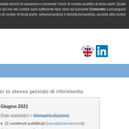
ookie tecnici di sessione e consente l’invio di cookie analitici di terze parti. Quale
all’uso dei cookie sarà sufficiente fare click sul pulsante
Consento
o proseguire
a di cookie di terza parte, selezionandola o deselezionandola, acceda alla nostra
er lo stesso periodo di riferimento
Giugno 2021
Dati statistici >
Immatricolazioni
11 contenuti pubblicati (
visualizza/nascondi
)