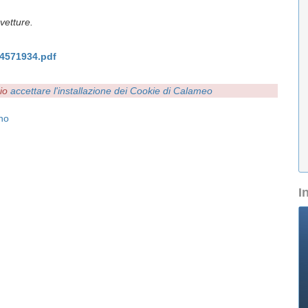
ovetture.
4571934.pdf
rio
accettare l'installazione dei Cookie di Calameo
no
I