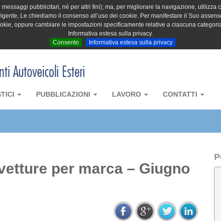
messaggi pubblicitari, né per altri fini); ma, per migliorare la navigazione, utilizza c
igente, Le chiediamo il consenso all’uso dei cookie. Per manifestare il Suo assenso 
cookie, oppure cambiare le impostazioni specificamente relative a ciascuna categori
Informativa estesa sulla privacy.
Consento
Informativa estesa sulla privacy
STICI
PUBBLICAZIONI
LAVORO
CONTATTI
P
ovetture per marca – Giugno