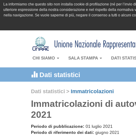
La informiamo che questo sito non installa cookie di profilazione (né per l’invio di 
ulteriore espressione della nostra considerazione e nel rispetto della normativa v
nella navigazione. Se vuole saperne di più, negare il consenso a tutti o alcuni 
CHI SIAMO
SALA STAMPA
DATI STATI
Dati statistici
Dati statistici
>
Immatricolazioni
Immatricolazioni di aut
2021
Periodo di pubblicazione:
01 luglio 2021
Periodo di riferimento dei dati:
giugno 2021