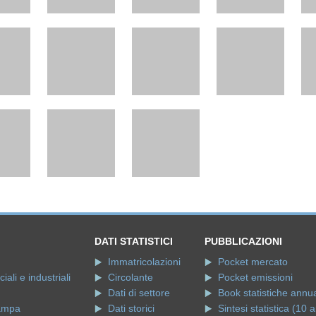
DATI STATISTICI
PUBBLICAZIONI
Immatricolazioni
Pocket mercato
ali e industriali
Circolante
Pocket emissioni
Dati di settore
Book statistiche annua
ampa
Dati storici
Sintesi statistica (10 a