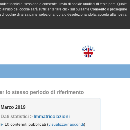
ookie tecnici di sessione e consente l’invio di cookie analitici di terze parti. Quale
all’uso dei cookie sarà sufficiente fare click sul pulsante
Consento
o proseguire
a di cookie di terza parte, selezionandola o deselezionandola, acceda alla nostra
er lo stesso periodo di riferimento
Marzo 2019
Dati statistici >
Immatricolazioni
10 contenuti pubblicati (
visualizza/nascondi
)