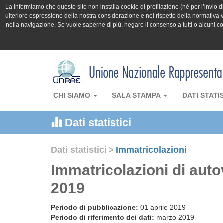
La informiamo che questo sito non installa cookie di profilazione (né per l’invio di 
ulteriore espressione della nostra considerazione e nel rispetto della normativa v
nella navigazione. Se vuole saperne di più, negare il consenso a tutti o alcuni 
CHI SIAMO
SALA STAMPA
DATI STATI
Dati statistici
Dati statistici
>
Immatricolazioni
Immatricolazioni di aut
2019
Periodo di pubblicazione:
01 aprile 2019
Periodo di riferimento dei dati:
marzo 2019