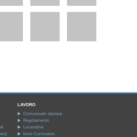
LAVORO
Comunicato stampa
Regolamento
li
Locandina
nni)
Invio Curriculum