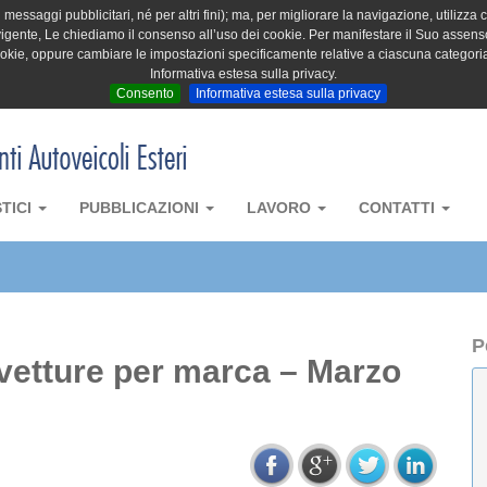
messaggi pubblicitari, né per altri fini); ma, per migliorare la navigazione, utilizza c
igente, Le chiediamo il consenso all’uso dei cookie. Per manifestare il Suo assenso 
cookie, oppure cambiare le impostazioni specificamente relative a ciascuna categori
Informativa estesa sulla privacy.
Consento
Informativa estesa sulla privacy
STICI
PUBBLICAZIONI
LAVORO
CONTATTI
P
ovetture per marca – Marzo