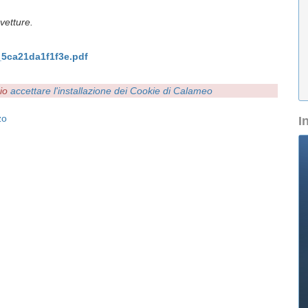
ovetture.
5ca21da1f1f3e.pdf
rio
accettare l'installazione dei Cookie di Calameo
zo
I