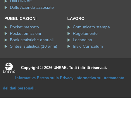
Dall'UNRAE
Dalle Aziende associate
PUBBLICAZIONI
LAVORO
Pocket mercato
Comunicato stampa
Pocket emissioni
Regolamento
Book statistiche annuali
Locandina
Sintesi statistica (10 anni)
Invio Curriculum
Copyright © 2026 UNRAE. Tutti i diritti riservati.
Informativa Estesa sulla Privacy
.
Informativa sul trattamento
dei dati personali
.