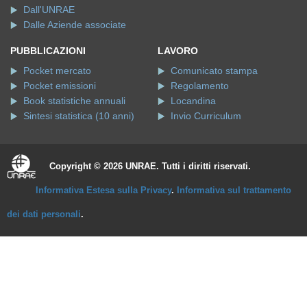
Dall'UNRAE
Dalle Aziende associate
PUBBLICAZIONI
LAVORO
Pocket mercato
Comunicato stampa
Pocket emissioni
Regolamento
Book statistiche annuali
Locandina
Sintesi statistica (10 anni)
Invio Curriculum
Copyright © 2026 UNRAE. Tutti i diritti riservati.
Informativa Estesa sulla Privacy
.
Informativa sul trattamento
dei dati personali
.