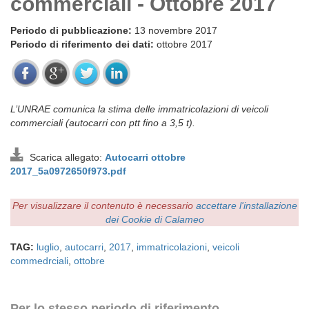
commerciali - Ottobre 2017
Periodo di pubblicazione:
13 novembre 2017
Periodo di riferimento dei dati:
ottobre 2017
L’UNRAE comunica la stima delle immatricolazioni di veicoli
commerciali (autocarri con ptt fino a 3,5 t).
Scarica allegato:
Autocarri ottobre
2017_5a0972650f973.pdf
Per visualizzare il contenuto è necessario
accettare l'installazione
dei Cookie di Calameo
TAG:
luglio
,
autocarri
,
2017
,
immatricolazioni
,
veicoli
commedrciali
,
ottobre
Per lo stesso periodo di riferimento