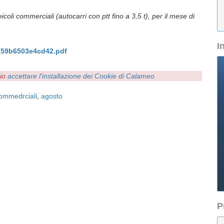
oli commerciali (autocarri con ptt fino a 3,5 t), per il mese di
I
_59b6503e4cd42.pdf
rio
accettare l'installazione dei Cookie di Calameo
commedrciali
,
agosto
P