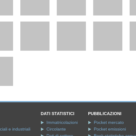
DATI STATISTICI
PUBBLICAZIONI
Immatricolazioni
Pocket mercato
ali e industriali
Circolante
Pocket emissioni
Dati di settore
Book statistiche annua
ampa
Dati storici
Sintesi statistica (10 a
e