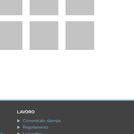
LAVORO
Comunicato stampa
Regolamento
li
Locandina
nni)
Invio Curriculum