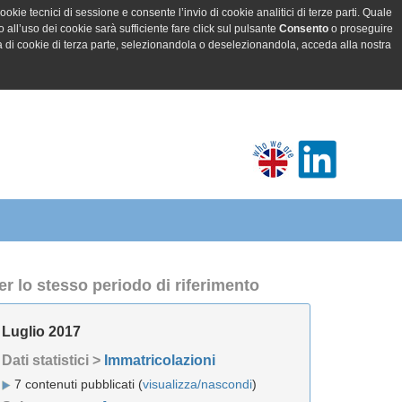
ookie tecnici di sessione e consente l’invio di cookie analitici di terze parti. Quale
all’uso dei cookie sarà sufficiente fare click sul pulsante
Consento
o proseguire
a di cookie di terza parte, selezionandola o deselezionandola, acceda alla nostra
er lo stesso periodo di riferimento
Luglio 2017
Dati statistici >
Immatricolazioni
7 contenuti pubblicati (
visualizza/nascondi
)