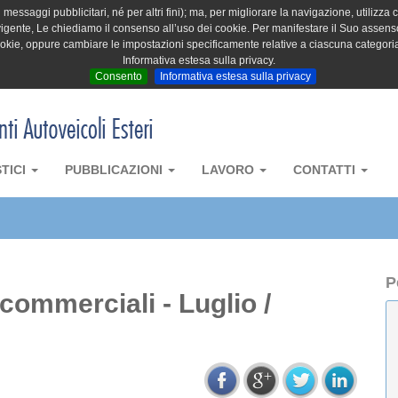
messaggi pubblicitari, né per altri fini); ma, per migliorare la navigazione, utilizza c
igente, Le chiediamo il consenso all’uso dei cookie. Per manifestare il Suo assenso 
cookie, oppure cambiare le impostazioni specificamente relative a ciascuna categori
Informativa estesa sulla privacy.
Consento
Informativa estesa sulla privacy
STICI
PUBBLICAZIONI
LAVORO
CONTATTI
P
 commerciali - Luglio /