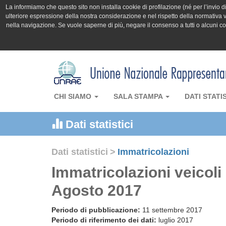
La informiamo che questo sito non installa cookie di profilazione (né per l’invio di 
ulteriore espressione della nostra considerazione e nel rispetto della normativa v
nella navigazione. Se vuole saperne di più, negare il consenso a tutti o alcuni 
CHI SIAMO
SALA STAMPA
DATI STATI
Dati statistici
Dati statistici
>
Immatricolazioni
Immatricolazioni veicoli
Agosto 2017
Periodo di pubblicazione:
11 settembre 2017
Periodo di riferimento dei dati:
luglio 2017