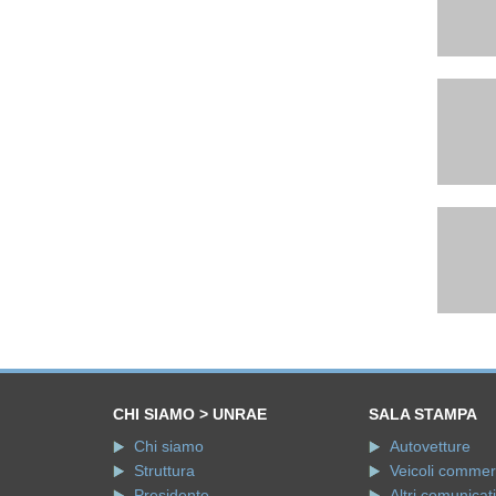
CHI SIAMO > UNRAE
SALA STAMPA
Chi siamo
Autovetture
Struttura
Veicoli commerci
Presidente
Altri comunicati
Direttore Generale
Conferenze st
Organi Associativi
Interventi
Relazioni Istituzionali
Video intervist
Statuto
Dicono di noi
Codice Etico
Dall'UNRAE