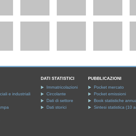
DATI STATISTICI
PUBBLICAZIONI
Immatricolazioni
Pocket mercato
ali e industriali
Circolante
Pocket emissioni
Dati di settore
Book statistiche annua
ampa
Dati storici
Sintesi statistica (10 a
e