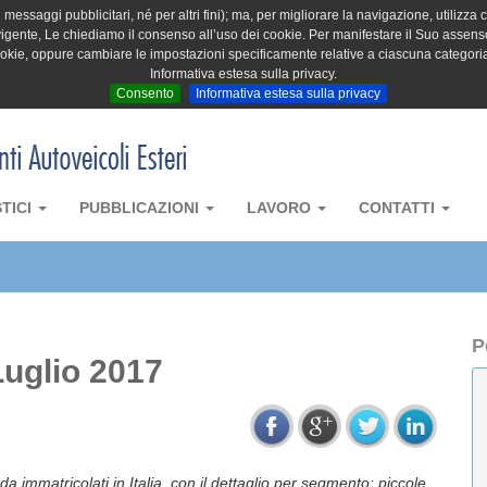
messaggi pubblicitari, né per altri fini); ma, per migliorare la navigazione, utilizza c
igente, Le chiediamo il consenso all’uso dei cookie. Per manifestare il Suo assenso 
cookie, oppure cambiare le impostazioni specificamente relative a ciascuna categori
Informativa estesa sulla privacy.
Consento
Informativa estesa sulla privacy
STICI
PUBBLICAZIONI
LAVORO
CONTATTI
P
uglio 2017
da immatricolati in Italia, con il dettaglio per segmento: piccole