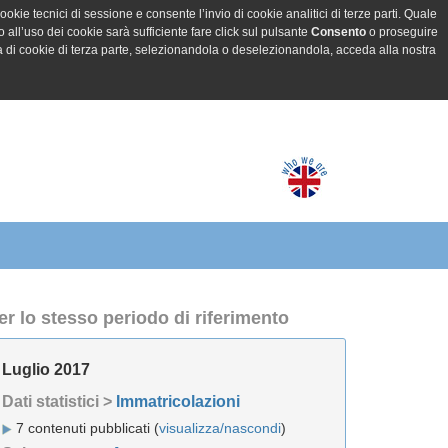
ookie tecnici di sessione e consente l’invio di cookie analitici di terze parti. Quale
all’uso dei cookie sarà sufficiente fare click sul pulsante
Consento
o proseguire
a di cookie di terza parte, selezionandola o deselezionandola, acceda alla nostra
er lo stesso periodo di riferimento
Luglio 2017
Dati statistici >
Immatricolazioni
7 contenuti pubblicati (
visualizza/nascondi
)