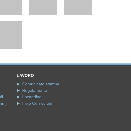
LAVORO
Comunicato stampa
Regolamento
li
Locandina
nni)
Invio Curriculum