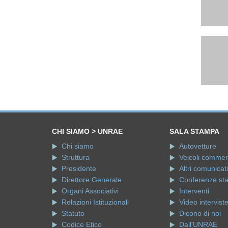
CHI SIAMO > UNRAE
SALA STAMPA
Chi siamo
Autovetture
Struttura
Veicoli commerci
Presidente
Altri comunicati
Direttore Generale
Conferenze st
Organi Associativi
Interventi
Relazioni Istituzionali
Video intervist
Statuto
Dicono di noi
Codice Etico
Dall'UNRAE