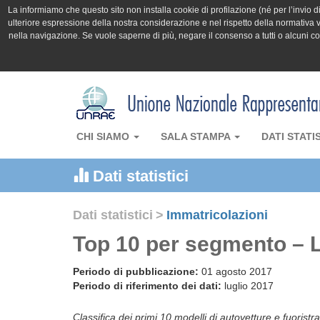
La informiamo che questo sito non installa cookie di profilazione (né per l’invio di 
ulteriore espressione della nostra considerazione e nel rispetto della normativa v
nella navigazione. Se vuole saperne di più, negare il consenso a tutti o alcuni 
CHI SIAMO
SALA STAMPA
DATI STATI
Dati statistici
Dati statistici
>
Immatricolazioni
Top 10 per segmento – L
Periodo di pubblicazione:
01 agosto 2017
Periodo di riferimento dei dati:
luglio 2017
Classifica dei primi 10 modelli di autovetture e fuoristra