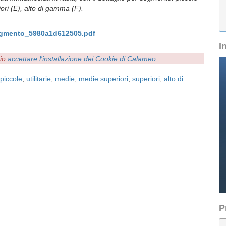
iori (E), alto di gamma (F).
segmento_5980a1d612505.pdf
I
rio
accettare l'installazione dei Cookie di Calameo
piccole
,
utilitarie
,
medie
,
medie superiori
,
superiori
,
alto di
P