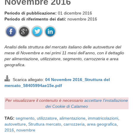
Novembre 2016
Periodo di pubblicazione:
01 dicembre 2016
Periodo di riferimento dei dati:
novembre 2016
Analisi della struttura del mercato italiano delle autovetture del
mese di Novembre e nei primi 11 mesi dell'anno, con il dettaglio
per alimentazione, utilizzatore, segmento, carrozzeria e area
geografica.
Scarica allegato:
04 Novembre 2016_Struttura del
mercato_58405994ae15e.pdf
Per visualizzare il contenuto è necessario
accettare l'installazione
dei Cookie di Calameo
TAG:
segmento
,
utilizzatore
,
alimentazione
,
immatricolazioni
,
autovetture
,
Struttura mercato
,
carrozzeria
,
area geografica
,
2016
,
novembre