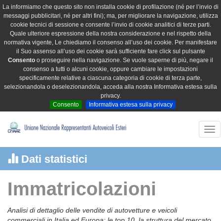
La informiamo che questo sito non installa cookie di profilazione (né per l’invio di
messaggi pubblicitari, né per altri fini); ma, per migliorare la navigazione, utilizza
cookie tecnici di sessione e consente l’invio di cookie analitici di terze parti.
Quale ulteriore espressione della nostra considerazione e nel rispetto della
normativa vigente, Le chiediamo il consenso all’uso dei cookie. Per manifestare
il Suo assenso all’uso dei cookie sarà sufficiente fare click sul pulsante
Consento
o proseguire nella navigazione. Se vuole saperne di più, negare il
consenso a tutti o alcuni cookie, oppure cambiare le impostazioni
specificamente relative a ciascuna categoria di cookie di terza parte,
selezionandola o deselezionandola, acceda alla nostra Informativa estesa sulla
privacy.
Consento
Informativa estesa sulla privacy
Tog
nav
Dati statistici
Immatricolazioni
Analisi di dettaglio delle vendite di autovetture e veicoli
commerciali in Italia ed Europa: le top 10, la struttura del mercato,