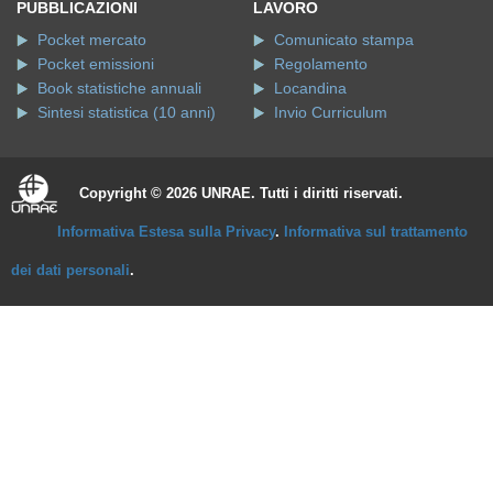
PUBBLICAZIONI
LAVORO
Pocket mercato
Comunicato stampa
Pocket emissioni
Regolamento
Book statistiche annuali
Locandina
Sintesi statistica (10 anni)
Invio Curriculum
Copyright © 2026 UNRAE. Tutti i diritti riservati.
Informativa Estesa sulla Privacy
.
Informativa sul trattamento
dei dati personali
.