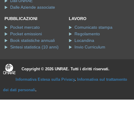
Dall'UNRAE
Dalle Aziende associate
PUBBLICAZIONI
LAVORO
Pocket mercato
Comunicato stampa
Pocket emissioni
Regolamento
Book statistiche annuali
Locandina
Sintesi statistica (10 anni)
Invio Curriculum
Copyright © 2026 UNRAE. Tutti i diritti riservati.
Informativa Estesa sulla Privacy
.
Informativa sul trattamento
dei dati personali
.