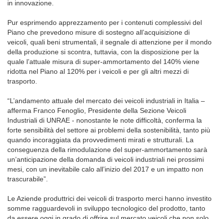
in innovazione.
Pur esprimendo apprezzamento per i contenuti complessivi del
Piano che prevedono misure di sostegno all’acquisizione di
veicoli, quali beni strumentali, il segnale di attenzione per il mondo
della produzione si scontra, tuttavia, con la disposizione per la
quale l’attuale misura di super-ammortamento del 140% viene
ridotta nel Piano al 120% per i veicoli e per gli altri mezzi di
trasporto.
“L’andamento attuale del mercato dei veicoli industriali in Italia –
afferma Franco Fenoglio, Presidente della Sezione Veicoli
Industriali di UNRAE - nonostante le note difficoltà, conferma la
forte sensibilità del settore ai problemi della sostenibilità, tanto più
quando incoraggiata da provvedimenti mirati e strutturali. La
conseguenza della rimodulazione del super-ammortamento sarà
un’anticipazione della domanda di veicoli industriali nei prossimi
mesi, con un inevitabile calo all’inizio del 2017 e un impatto non
trascurabile”.
Le Aziende produttrici dei veicoli di trasporto merci hanno investito
somme ragguardevoli in sviluppo tecnologico del prodotto, tanto
da essere oggi in grado di offrire sul mercato veicoli che non solo