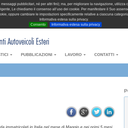
messaggi pubblicitari, né per altri fini); ma, per migliorare la navigazione, utilizza c
igente, Le chiediamo il consenso all’uso dei cookie. Per manifestare il Suo assenso 
cookie, oppure cambiare le impostazioni specificamente relative a ciascuna categori
Informativa estesa sulla privacy.
Consento
Informativa estesa sulla privacy
STICI
PUBBLICAZIONI
LAVORO
CONTATTI
P
ada immatricolati in Italia nel mese di Maggio e nei primi 5 mesi