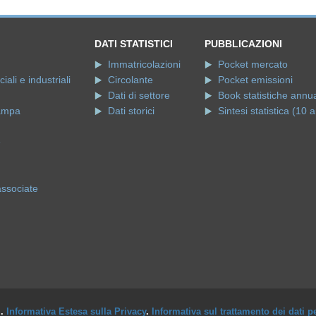
DATI STATISTICI
PUBBLICAZIONI
Immatricolazioni
Pocket mercato
ali e industriali
Circolante
Pocket emissioni
Dati di settore
Book statistiche annua
ampa
Dati storici
Sintesi statistica (10 a
e
associate
i.
Informativa Estesa sulla Privacy
.
Informativa sul trattamento dei dati p