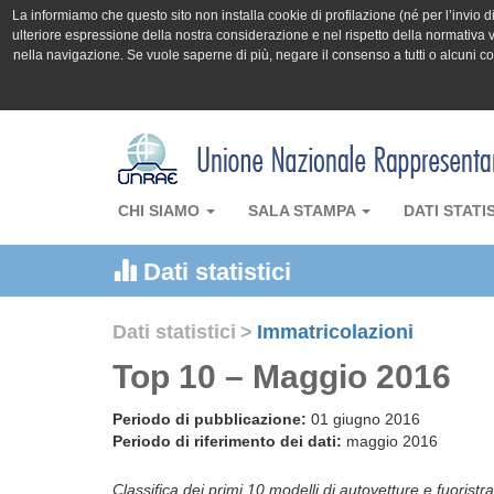
La informiamo che questo sito non installa cookie di profilazione (né per l’invio di 
ulteriore espressione della nostra considerazione e nel rispetto della normativa v
nella navigazione. Se vuole saperne di più, negare il consenso a tutti o alcuni 
CHI SIAMO
SALA STAMPA
DATI STATI
Dati statistici
Dati statistici
>
Immatricolazioni
Top 10 – Maggio 2016
Periodo di pubblicazione:
01 giugno 2016
Periodo di riferimento dei dati:
maggio 2016
Classifica dei primi 10 modelli di autovetture e fuoristr