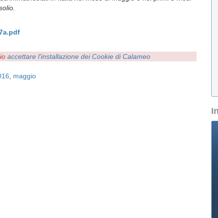
solio.
7a.pdf
rio
accettare l'installazione dei Cookie di Calameo
016
,
maggio
I