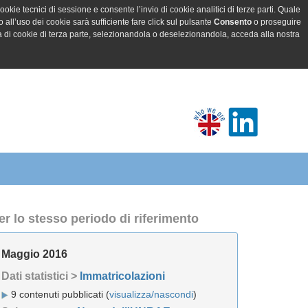
ookie tecnici di sessione e consente l’invio di cookie analitici di terze parti. Quale
all’uso dei cookie sarà sufficiente fare click sul pulsante
Consento
o proseguire
a di cookie di terza parte, selezionandola o deselezionandola, acceda alla nostra
er lo stesso periodo di riferimento
Maggio 2016
Dati statistici >
Immatricolazioni
9 contenuti pubblicati (
visualizza/nascondi
)