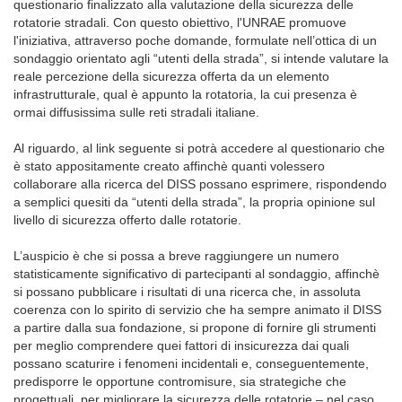
questionario finalizzato alla valutazione della sicurezza delle
rotatorie stradali. Con questo obiettivo, l'UNRAE promuove
l'iniziativa, attraverso poche domande, formulate nell’ottica di un
sondaggio orientato agli “utenti della strada”, si intende valutare la
reale percezione della sicurezza offerta da un elemento
infrastrutturale, qual è appunto la rotatoria, la cui presenza è
ormai diffusissima sulle reti stradali italiane.
Al riguardo, al link seguente si potrà accedere al questionario che
è stato appositamente creato affinchè quanti volessero
collaborare alla ricerca del DISS possano esprimere, rispondendo
a semplici quesiti da “utenti della strada”, la propria opinione sul
livello di sicurezza offerto dalle rotatorie.
L’auspicio è che si possa a breve raggiungere un numero
statisticamente significativo di partecipanti al sondaggio, affinchè
si possano pubblicare i risultati di una ricerca che, in assoluta
coerenza con lo spirito di servizio che ha sempre animato il DISS
a partire dalla sua fondazione, si propone di fornire gli strumenti
per meglio comprendere quei fattori di insicurezza dai quali
possano scaturire i fenomeni incidentali e, conseguentemente,
predisporre le opportune contromisure, sia strategiche che
progettuali, per migliorare la sicurezza delle rotatorie – nel caso