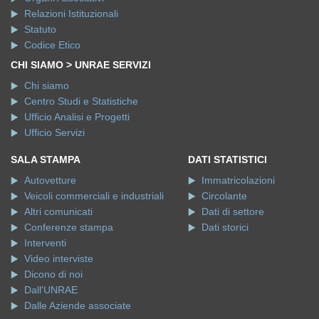
CHI SIAMO > UNRAE SERVIZI
Chi siamo
Centro Studi e Statistiche
Ufficio Analisi e Progetti
Ufficio Servizi
SALA STAMPA
DATI STATISTICI
Autovetture
Immatricolazioni
Veicoli commerciali e industriali
Circolante
Altri comunicati
Dati di settore
Conferenze stampa
Dati storici
Interventi
Video interviste
Dicono di noi
Dall'UNRAE
Dalle Aziende associate
PUBBLICAZIONI
LAVORO
Pocket mercato
Comunicato stampa
Pocket emissioni
Regolamento