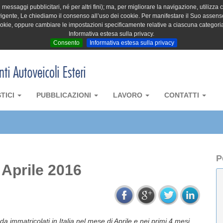
messaggi pubblicitari, né per altri fini); ma, per migliorare la navigazione, utilizza c
igente, Le chiediamo il consenso all’uso dei cookie. Per manifestare il Suo assenso 
cookie, oppure cambiare le impostazioni specificamente relative a ciascuna categori
Informativa estesa sulla privacy.
Consento
Informativa estesa sulla privacy
STICI
PUBBLICAZIONI
LAVORO
CONTATTI
P
 Aprile 2016
da immatricolati in Italia nel mese di Aprile e nei primi 4 mesi