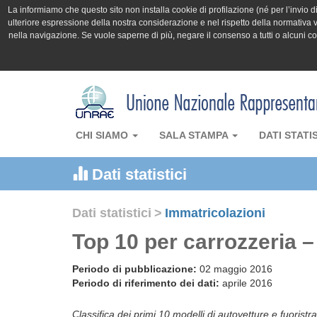
La informiamo che questo sito non installa cookie di profilazione (né per l’invio di 
ulteriore espressione della nostra considerazione e nel rispetto della normativa v
nella navigazione. Se vuole saperne di più, negare il consenso a tutti o alcuni 
CHI SIAMO
SALA STAMPA
DATI STATI
Dati statistici
Dati statistici
>
Immatricolazioni
Top 10 per carrozzeria –
Periodo di pubblicazione:
02 maggio 2016
Periodo di riferimento dei dati:
aprile 2016
Classifica dei primi 10 modelli di autovetture e fuoristra