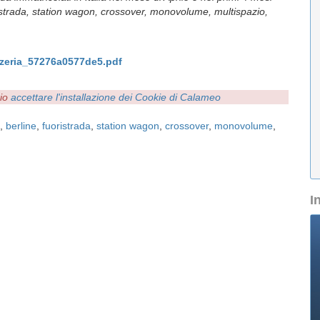
oristrada, station wagon, crossover, monovolume, multispazio,
zzeria_57276a0577de5.pdf
rio
accettare l'installazione dei Cookie di Calameo
,
berline
,
fuoristrada
,
station wagon
,
crossover
,
monovolume
,
I