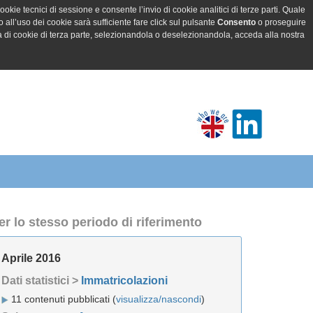
ookie tecnici di sessione e consente l’invio di cookie analitici di terze parti. Quale
all’uso dei cookie sarà sufficiente fare click sul pulsante
Consento
o proseguire
a di cookie di terza parte, selezionandola o deselezionandola, acceda alla nostra
er lo stesso periodo di riferimento
Aprile 2016
Dati statistici >
Immatricolazioni
11 contenuti pubblicati (
visualizza/nascondi
)