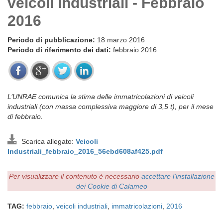
veicoli industriali - Febbraio
2016
Periodo di pubblicazione:
18 marzo 2016
Periodo di riferimento dei dati:
febbraio 2016
L’UNRAE comunica la stima delle immatricolazioni di veicoli
industriali (con massa complessiva maggiore di 3,5 t), per il mese
di febbraio.
Scarica allegato:
Veicoli
Industriali_febbraio_2016_56ebd608af425.pdf
Per visualizzare il contenuto è necessario
accettare l'installazione
dei Cookie di Calameo
TAG:
febbraio
,
veicoli industriali
,
immatricolazioni
,
2016