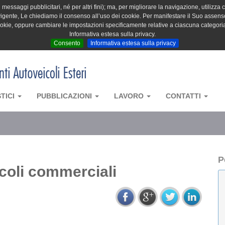
messaggi pubblicitari, né per altri fini); ma, per migliorare la navigazione, utilizza c
igente, Le chiediamo il consenso all’uso dei cookie. Per manifestare il Suo assenso 
cookie, oppure cambiare le impostazioni specificamente relative a ciascuna categori
Informativa estesa sulla privacy.
Consento
Informativa estesa sulla privacy
STICI
PUBBLICAZIONI
LAVORO
CONTATTI
P
icoli commerciali