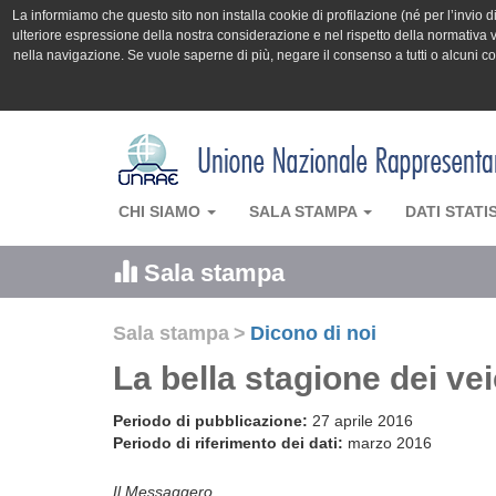
La informiamo che questo sito non installa cookie di profilazione (né per l’invio di 
ulteriore espressione della nostra considerazione e nel rispetto della normativa v
nella navigazione. Se vuole saperne di più, negare il consenso a tutti o alcuni 
CHI SIAMO
SALA STAMPA
DATI STATI
Sala stampa
Sala stampa
>
Dicono di noi
La bella stagione dei ve
Periodo di pubblicazione:
27 aprile 2016
Periodo di riferimento dei dati:
marzo 2016
Il Messaggero