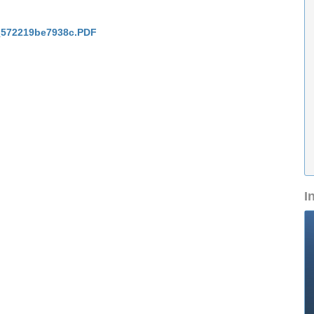
_572219be7938c.PDF
I