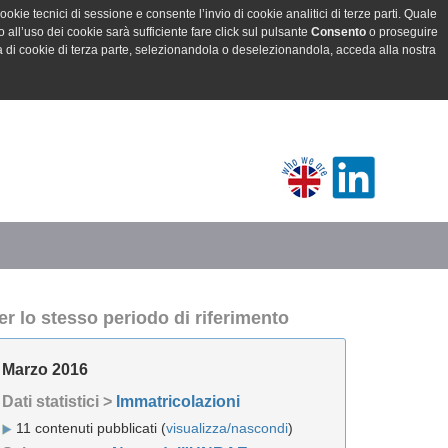
ookie tecnici di sessione e consente l’invio di cookie analitici di terze parti. Quale
all’uso dei cookie sarà sufficiente fare click sul pulsante
Consento
o proseguire
a di cookie di terza parte, selezionandola o deselezionandola, acceda alla nostra
er lo stesso periodo di riferimento
Marzo 2016
Dati statistici >
Immatricolazioni
11 contenuti pubblicati (
visualizza/nascondi
)