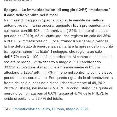
Spagna – Le immatricolazioni di maggio (-24%) “moderano”
il calo delle vendite nei 5 mesi
Nel mese di maggio in Spagna i dati sulle vendite del settore
automotive non hanno ancora raggiunto i livelli pre-pandemia né
sul mese, con 95.403 unità archiviate (-24% rispetto allo stesso
periodo del 2019), né sul cumulato, che registra un calo del 36%
a 360.057 immatricolazioni. Focalizzandosi sui canali di vendita,
la fine dello stato di emergenza sanitaria e la ripresa della mobilità
tra regioni hanno “facilitato” il noleggio, che registra un calo
dell’8,7% con 31.100 unità immatricolate. Al contrario nel mese, le
società perdono il 39% rispetto a maggio 2019 archiviando
33.234 autovetture. A maggio le emissioni medie di CO
si
2
attestano a 125,7 g/Km, il 7% in meno nel confronto con lo stesso
periodo dello scorso anno. Per quanto riguarda le alimentazioni, a
fronte del calo di benzina e diesel (rispettivamente al 49,1% e
20,2% di share), nel mese BEV e PHEV conquistano una quota di
mercato combinata pari al 6,6% (grazie al 4,7% delle PHEV), le
ibride si portano al 23,4% del totale.
TAG:
immatricolazioni
,
auto
,
Europa
,
maggio
,
2021