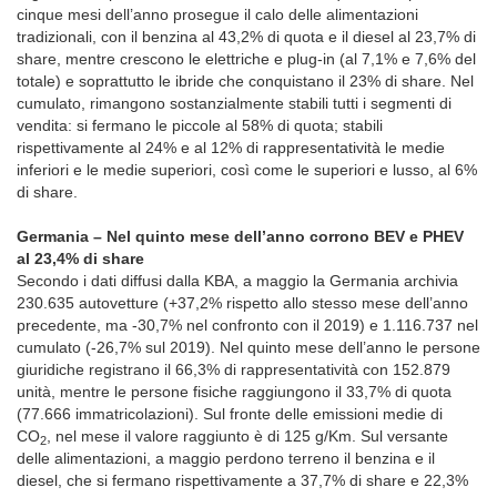
cinque mesi dell’anno prosegue il calo delle alimentazioni
tradizionali, con il benzina al 43,2% di quota e il diesel al 23,7% di
share, mentre crescono le elettriche e plug-in (al 7,1% e 7,6% del
totale) e soprattutto le ibride che conquistano il 23% di share. Nel
cumulato, rimangono sostanzialmente stabili tutti i segmenti di
vendita: si fermano le piccole al 58% di quota; stabili
rispettivamente al 24% e al 12% di rappresentatività le medie
inferiori e le medie superiori, così come le superiori e lusso, al 6%
di share.
Germania – Nel quinto mese dell’anno corrono BEV e PHEV
al 23,4% di share
Secondo i dati diffusi dalla KBA, a maggio la Germania archivia
230.635 autovetture (+37,2% rispetto allo stesso mese dell’anno
precedente, ma -30,7% nel confronto con il 2019) e 1.116.737 nel
cumulato (-26,7% sul 2019). Nel quinto mese dell’anno le persone
giuridiche registrano il 66,3% di rappresentatività con 152.879
unità, mentre le persone fisiche raggiungono il 33,7% di quota
(77.666 immatricolazioni). Sul fronte delle emissioni medie di
CO
, nel mese il valore raggiunto è di 125 g/Km. Sul versante
2
delle alimentazioni, a maggio perdono terreno il benzina e il
diesel, che si fermano rispettivamente a 37,7% di share e 22,3%