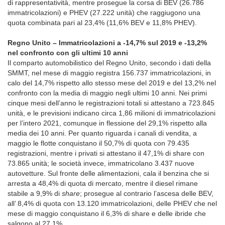
di rappresentatività, mentre prosegue la corsa di BEV (26.786
immatricolazioni) e PHEV (27.222 unità) che raggiugono una
quota combinata pari al 23,4% (11,6% BEV e 11,8% PHEV).
Regno Unito – Immatricolazioni a -14,7% sul 2019 e -13,2%
nel confronto con gli ultimi 10 anni
Il comparto automobilistico del Regno Unito, secondo i dati della
SMMT, nel mese di maggio registra 156.737 immatricolazioni, in
calo del 14,7% rispetto allo stesso mese del 2019 e del 13,2% nel
confronto con la media di maggio negli ultimi 10 anni. Nei primi
cinque mesi dell’anno le registrazioni totali si attestano a 723.845
unità, e le previsioni indicano circa 1,86 milioni di immatricolazioni
per l’intero 2021, comunque in flessione del 29,1% rispetto alla
media dei 10 anni. Per quanto riguarda i canali di vendita, a
maggio le flotte conquistano il 50,7% di quota con 79.435
registrazioni, mentre i privati si attestano il 47,1% di share con
73.865 unità; le società invece, immatricolano 3.437 nuove
autovetture. Sul fronte delle alimentazioni, cala il benzina che si
arresta a 48,4% di quota di mercato, mentre il diesel rimane
stabile a 9,9% di
share
; prosegue al contrario l’ascesa delle BEV,
all’ 8,4% di quota con 13.120 immatricolazioni, delle PHEV che nel
mese di maggio conquistano il 6,3% di share e delle ibride che
salgono al 27,1%.