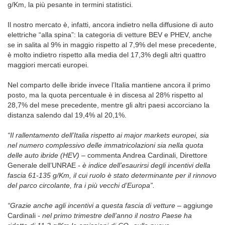
g/Km, la più pesante in termini statistici.
Il nostro mercato è, infatti, ancora indietro nella diffusione di auto
elettriche “alla spina”: la categoria di vetture BEV e PHEV, anche
se in salita al 9% in maggio rispetto al 7,9% del mese precedente,
è molto indietro rispetto alla media del 17,3% degli altri quattro
maggiori mercati europei.
Nel comparto delle ibride invece l’Italia mantiene ancora il primo
posto, ma la quota percentuale è in discesa al 28% rispetto al
28,7% del mese precedente, mentre gli altri paesi accorciano la
distanza salendo dal 19,4% al 20,1%.
“Il rallentamento dell’Italia rispetto ai major markets europei, sia
nel numero complessivo delle immatricolazioni sia nella quota
delle auto ibride (HEV) –
commenta Andrea Cardinali, Direttore
Generale dell’UNRAE
- è indice dell’esaurirsi degli incentivi della
fascia 61-135 g/Km, il cui ruolo è stato determinante per il rinnovo
del parco circolante, fra i più vecchi d’Europa”.
“Grazie anche agli incentivi a questa fascia di vetture –
aggiunge
Cardinali
- nel primo trimestre dell’anno il nostro Paese ha