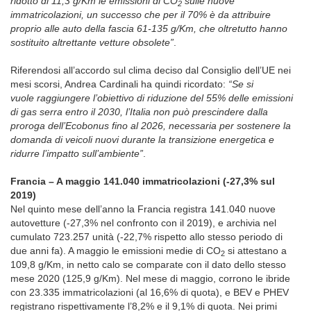
ridotto
di 11,3 g/Km le emissioni di CO
sulle nuove
2
immatricolazioni, un successo che per il 70% è da attribuire
proprio alle auto della fascia 61-135 g/Km, che oltretutto hanno
sostituito altrettante vetture obsolete”
.
Riferendosi all’accordo sul clima deciso dal Consiglio dell’UE nei
mesi scorsi, Andrea Cardinali ha quindi ricordato:
“Se si
vuole raggiungere l’obiettivo di riduzione del 55% delle emissioni
di gas serra entro il 2030, l’Italia non può prescindere dalla
proroga dell’Ecobonus fino al 2026, necessaria per sostenere la
domanda di veicoli nuovi durante la transizione energetica e
ridurre l’impatto sull’ambiente”
.
Francia – A maggio 141.040 immatricolazioni (-27,3% sul
2019)
Nel quinto mese dell’anno la Francia registra 141.040 nuove
autovetture (-27,3% nel confronto con il 2019), e archivia nel
cumulato 723.257 unità (-22,7% rispetto allo stesso periodo di
due anni fa). A maggio le emissioni medie di CO
si attestano a
2
109,8 g/Km, in netto calo se comparate con il dato dello stesso
mese 2020 (125,9 g/Km). Nel mese di maggio, corrono le ibride
con 23.335 immatricolazioni (al 16,6% di quota), e BEV e PHEV
registrano rispettivamente l’8,2% e il 9,1% di quota. Nei primi