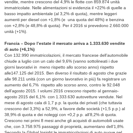
vendite, mentre crescono del 4,9% le flotte con 859.874 unità
immatricolate. Nelle alimentazioni si evidenzia il +22% di quelle a
basso impatto ambientale (al 3,2% di quota), mentre leggeri
aumenti per diesel con +1,8% (e una quota del 48%) e benzina
con +2,8% (e 48,8% di quota). Per il 2016 si prevedono 2.660.000
unità (+1%).
Francia – Dopo l’estate il mercato arriva a 1.333.630 vendite
di auto (+6,1%)
Con 132.990 immatricolazioni, il mercato francese dell’automobile
chiude a luglio con un calo del 9,6% (vanno sottolineati i due
giorni lavorativi in meno rispetto allo scorso anno) rispetto
alle147.125 del 2015. Ben diverso il risultato di agosto che grazie
alle 98.211 unità (con un giorno lavorativo in più) fa registrare un
aumento del 6,7% rispetto allo scorso anno, contro le 92.048
dell’agosto 2015. I volumi 2016 crescono rispetto al gennaio-
agosto 2015 del 6,1% con 1.333.630 autovetture vendute. Nel
mese di agosto cala di 1,7 p.p. la quota dei privati (che tuttavia
crescono del 3,3%) a 52,9%, a favore delle società (+1,5 p.p.) al
38,9% di quota e dei noleggi con +0,2 p.p. all’8,2% di quota.
Crescono nei primi 8 mesi anche gli acquisti di automobili usate
che, con 3.758.975 passaggi di proprietà, aumentano dell’1,8%.
Secondo la Global Insight le immatricolazioni di auto nuove nel