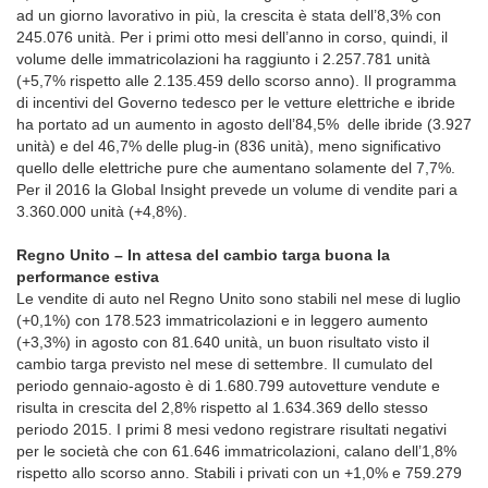
ad un giorno lavorativo in più, la crescita è stata dell’8,3% con
245.076 unità. Per i primi otto mesi dell’anno in corso, quindi, il
volume delle immatricolazioni ha raggiunto i 2.257.781 unità
(+5,7% rispetto alle 2.135.459 dello scorso anno). Il programma
di incentivi del Governo tedesco per le vetture elettriche e ibride
ha portato ad un aumento in agosto dell’84,5% delle ibride (3.927
unità) e del 46,7% delle plug-in (836 unità), meno significativo
quello delle elettriche pure che aumentano solamente del 7,7%.
Per il 2016 la Global Insight prevede un volume di vendite pari a
3.360.000 unità (+4,8%).
Regno Unito – In attesa del cambio targa buona la
performance estiva
Le vendite di auto nel Regno Unito sono stabili nel mese di luglio
(+0,1%) con 178.523 immatricolazioni e in leggero aumento
(+3,3%) in agosto con 81.640 unità, un buon risultato visto il
cambio targa previsto nel mese di settembre. Il cumulato del
periodo gennaio-agosto è di 1.680.799 autovetture vendute e
risulta in crescita del 2,8% rispetto al 1.634.369 dello stesso
periodo 2015. I primi 8 mesi vedono registrare risultati negativi
per le società che con 61.646 immatricolazioni, calano dell’1,8%
rispetto allo scorso anno. Stabili i privati con un +1,0% e 759.279