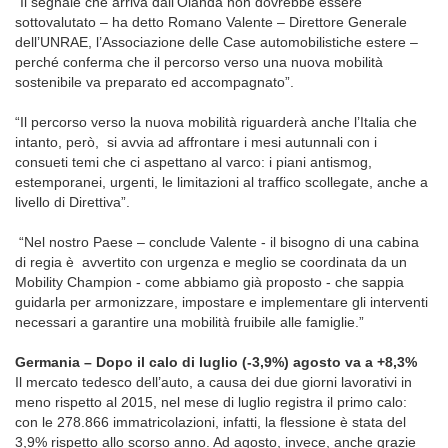
“Il segnale che arriva dall’Olanda non dovrebbe essere
sottovalutato – ha detto Romano Valente – Direttore Generale
dell’UNRAE, l’Associazione delle Case automobilistiche estere –
perché conferma che il percorso verso una nuova mobilità
sostenibile va preparato ed accompagnato”.
“Il percorso verso la nuova mobilità riguarderà anche l’Italia che
intanto, però, si avvia ad affrontare i mesi autunnali con i
consueti temi che ci aspettano al varco: i piani antismog,
estemporanei, urgenti, le limitazioni al traffico scollegate, anche a
livello di Direttiva”.
“Nel nostro Paese – conclude Valente - il bisogno di una cabina
di regia è avvertito con urgenza e meglio se coordinata da un
Mobility Champion - come abbiamo già proposto - che sappia
guidarla per armonizzare, impostare e implementare gli interventi
necessari a garantire una mobilità fruibile alle famiglie.”
Germania – Dopo il calo di luglio (-3,9%) agosto va a +8,3%
Il mercato tedesco dell’auto, a causa dei due giorni lavorativi in
meno rispetto al 2015, nel mese di luglio registra il primo calo:
con le 278.866 immatricolazioni, infatti, la flessione è stata del
3,9% rispetto allo scorso anno. Ad agosto, invece, anche grazie