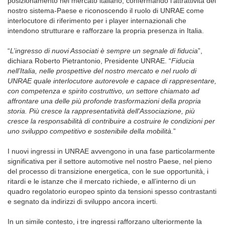
posizionamento nel mercato italiano, confermando l'attrattività del
nostro sistema-Paese e riconoscendo il ruolo di UNRAE come
interlocutore di riferimento per i player internazionali che
intendono strutturare e rafforzare la propria presenza in Italia.
“
L’ingresso di nuovi Associati è sempre un segnale di fiducia
”,
dichiara Roberto Pietrantonio, Presidente UNRAE. “
Fiducia
nell’Italia, nelle prospettive del nostro mercato e nel ruolo di
UNRAE quale interlocutore autorevole e capace di rappresentare,
con competenza e spirito costruttivo, un settore chiamato ad
affrontare una delle più profonde trasformazioni della propria
storia. Più cresce la rappresentatività dell'Associazione, più
cresce la responsabilità di contribuire a costruire le condizioni per
uno sviluppo competitivo e sostenibile della mobilità.
”
I nuovi ingressi in UNRAE avvengono in una fase particolarmente
significativa per il settore automotive nel nostro Paese, nel pieno
del processo di transizione energetica, con le sue opportunità, i
ritardi e le istanze che il mercato richiede, e all’interno di un
quadro regolatorio europeo spinto da tensioni spesso contrastanti
e segnato da indirizzi di sviluppo ancora incerti.
In un simile contesto, i tre ingressi rafforzano ulteriormente la