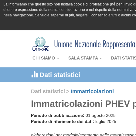
La informiamo che questo sito non installa cookie di profilazione (né per l’invio di 
ulteriore espressione della nostra considerazione e nel rispetto della normativa v
nella navigazione. Se vuole saperne di più, negare il consenso a tutti o alcuni 
CHI SIAMO
SALA STAMPA
DATI STATI
Dati statistici
Dati statistici
>
Immatricolazioni
Immatricolazioni PHEV p
Periodo di pubblicazione:
01 agosto 2025
Periodo di riferimento dei dati:
luglio 2025
elaborazioni per modello/segmento delle motorizzazi