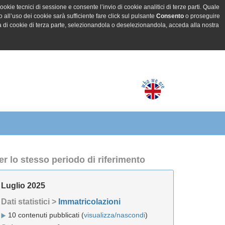
ookie tecnici di sessione e consente l’invio di cookie analitici di terze parti. Quale
all’uso dei cookie sarà sufficiente fare click sul pulsante
Consento
o proseguire
a di cookie di terza parte, selezionandola o deselezionandola, acceda alla nostra
er lo stesso periodo di riferimento
Luglio 2025
Dati statistici >
Immatricolazioni
10 contenuti pubblicati (
visualizza/nascondi
)