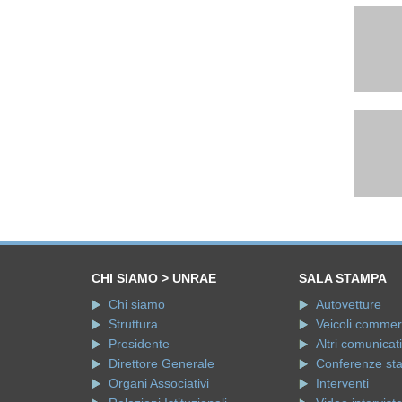
CHI SIAMO > UNRAE
SALA STAMPA
Chi siamo
Autovetture
Struttura
Veicoli commerci
Presidente
Altri comunicati
Direttore Generale
Conferenze st
Organi Associativi
Interventi