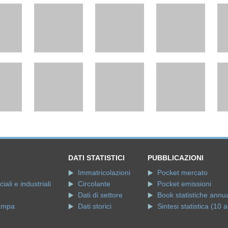
DATI STATISTICI
PUBBLICAZIONI
Immatricolazioni
Pocket mercato
ali e industriali
Circolante
Pocket emissioni
Dati di settore
Book statistiche annua
ampa
Dati storici
Sintesi statistica (10 a