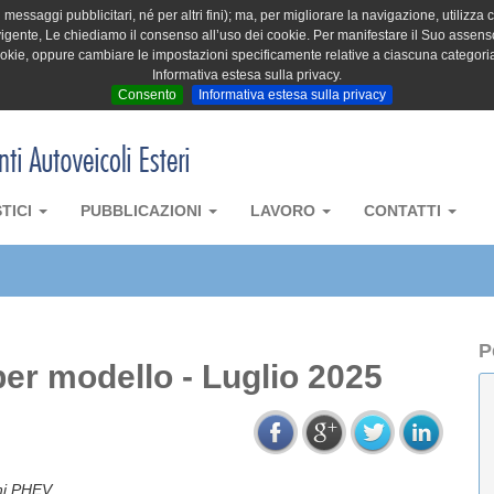
messaggi pubblicitari, né per altri fini); ma, per migliorare la navigazione, utilizza c
igente, Le chiediamo il consenso all’uso dei cookie. Per manifestare il Suo assenso 
cookie, oppure cambiare le impostazioni specificamente relative a ciascuna categori
Informativa estesa sulla privacy.
Consento
Informativa estesa sulla privacy
STICI
PUBBLICAZIONI
LAVORO
CONTATTI
P
er modello - Luglio 2025
oni PHEV