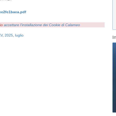
cc2fc1baca.pdf
rio
accettare l'installazione dei Cookie di Calameo
EV
,
2025
,
luglio
I