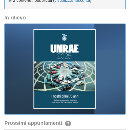
2 contenuti pubblicati (
visualizza/nascondi
)
In rilievo
Prossimi appuntamenti
?