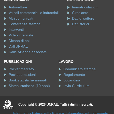
Autovetture
Immatricolazioni
Veicoli commerciali e industriali
Circolante
Altri comunicati
Dati di settore
Conferenze stampa
Dati storici
Interventi
Video interviste
Dicono di noi
Dall'UNRAE
Dalle Aziende associate
PUBBLICAZIONI
LAVORO
Pocket mercato
Comunicato stampa
Pocket emissioni
Regolamento
Book statistiche annuali
Locandina
Sintesi statistica (10 anni)
Invio Curriculum
Copyright © 2026 UNRAE. Tutti i diritti riservati.
Informativa Estesa sulla Privacy
.
Informativa sul trattamento