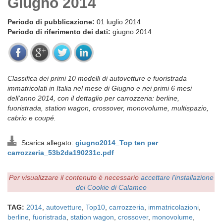
Giugno 2014
Periodo di pubblicazione:
01 luglio 2014
Periodo di riferimento dei dati:
giugno 2014
Classifica dei primi 10 modelli di autovetture e fuoristrada
immatricolati in Italia nel mese di Giugno e nei primi 6 mesi
dell'anno 2014, con il dettaglio per carrozzeria: berline,
fuoristrada, station wagon, crossover, monovolume, multispazio,
cabrio e coupé.
Scarica allegato:
giugno2014_Top ten per
carrozzeria_53b2da190231c.pdf
Per visualizzare il contenuto è necessario
accettare l'installazione
dei Cookie di Calameo
TAG:
2014
,
autovetture
,
Top10
,
carrozzeria
,
immatricolazioni
,
berline
,
fuoristrada
,
station wagon
,
crossover
,
monovolume
,