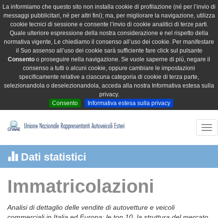
La informiamo che questo sito non installa cookie di profilazione (né per l’invio di
messaggi pubblicitari, né per altri fini); ma, per migliorare la navigazione, utilizza
cookie tecnici di sessione e consente l’invio di cookie analitici di terze parti.
Quale ulteriore espressione della nostra considerazione e nel rispetto della
normativa vigente, Le chiediamo il consenso all’uso dei cookie. Per manifestare
il Suo assenso all’uso dei cookie sarà sufficiente fare click sul pulsante
Consento
o proseguire nella navigazione. Se vuole saperne di più, negare il
consenso a tutti o alcuni cookie, oppure cambiare le impostazioni
specificamente relative a ciascuna categoria di cookie di terza parte,
selezionandola o deselezionandola, acceda alla nostra Informativa estesa sulla
privacy.
Consento
Informativa estesa sulla privacy
Tog
nav
Dati statistici
Immatricolazioni
Analisi di dettaglio delle vendite di autovetture e veicoli
commerciali in Italia ed Europa: le top 10, la struttura del mercato,