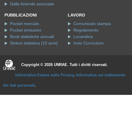
Dalle Aziende associate
PUBBLICAZIONI
LAVORO
Pocket mercato
Comunicato stampa
Pocket emissioni
Regolamento
Book statistiche annuali
Locandina
Sintesi statistica (10 anni)
Invio Curriculum
Copyright © 2026 UNRAE. Tutti i diritti riservati.
Informativa Estesa sulla Privacy
.
Informativa sul trattamento
dei dati personali
.