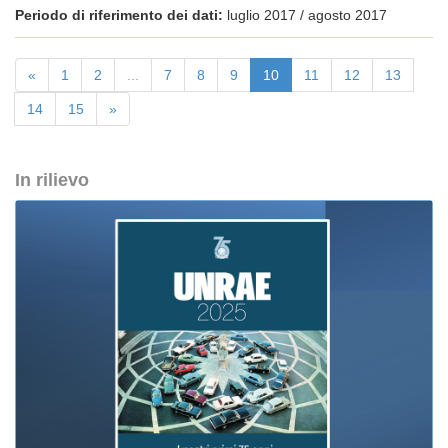
Periodo di riferimento dei dati:
luglio 2017 / agosto 2017
«
1
2
...
7
8
9
10
11
12
13
14
15
»
In rilievo