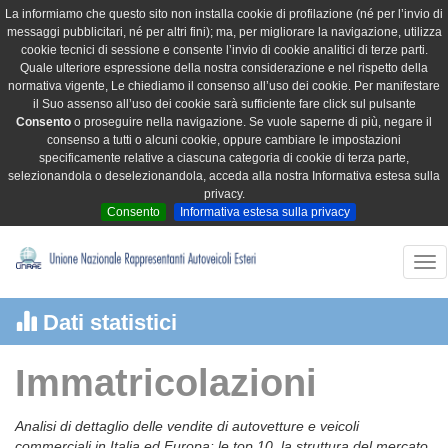
La informiamo che questo sito non installa cookie di profilazione (né per l’invio di
messaggi pubblicitari, né per altri fini); ma, per migliorare la navigazione, utilizza
cookie tecnici di sessione e consente l’invio di cookie analitici di terze parti.
Quale ulteriore espressione della nostra considerazione e nel rispetto della
normativa vigente, Le chiediamo il consenso all’uso dei cookie. Per manifestare
il Suo assenso all’uso dei cookie sarà sufficiente fare click sul pulsante
Consento
o proseguire nella navigazione. Se vuole saperne di più, negare il
consenso a tutti o alcuni cookie, oppure cambiare le impostazioni
specificamente relative a ciascuna categoria di cookie di terza parte,
selezionandola o deselezionandola, acceda alla nostra Informativa estesa sulla
privacy.
Consento
Informativa estesa sulla privacy
Tog
nav
Dati statistici
Immatricolazioni
Analisi di dettaglio delle vendite di autovetture e veicoli
commerciali in Italia ed Europa: le top 10, la struttura del mercato,