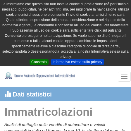
La informiamo che questo sito non installa cookie di profilazione (né per l’invio di
messaggi pubblicitari, né per altri fini); ma, per migliorare la navigazione, utilizza
cookie tecnici di sessione e consente l’invio di cookie analitici di terze parti.
Quale ulteriore espressione della nostra considerazione e nel rispetto della
normativa vigente, Le chiediamo il consenso all’uso dei cookie. Per manifestare
il Suo assenso all’uso dei cookie sarà sufficiente fare click sul pulsante
Consento
o proseguire nella navigazione. Se vuole saperne di più, negare il
consenso a tutti o alcuni cookie, oppure cambiare le impostazioni
specificamente relative a ciascuna categoria di cookie di terza parte,
selezionandola o deselezionandola, acceda alla nostra Informativa estesa sulla
privacy.
Consento
Informativa estesa sulla privacy
Tog
nav
Dati statistici
Immatricolazioni
Analisi di dettaglio delle vendite di autovetture e veicoli
commerciali in Italia ed Europa: le top 10, la struttura del mercato,