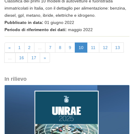
Classifica dei primi 10 modelli di autovetture e fuoristrada
immatricolati in Italia, con il dettaglio per alimentazione: benzina,
diesel, gpl, metano, ibride, elettriche e idrogeno.
Pubblicato in data:
01 giugno 2022
Periodo di riferimento dei dati:
maggio 2022
«
1
2
...
7
8
9
10
11
12
13
...
16
17
»
In rilievo