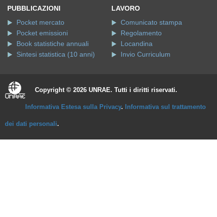
PUBBLICAZIONI
LAVORO
Pocket mercato
Comunicato stampa
Pocket emissioni
Regolamento
Book statistiche annuali
Locandina
Sintesi statistica (10 anni)
Invio Curriculum
Copyright © 2026 UNRAE. Tutti i diritti riservati.
Informativa Estesa sulla Privacy
.
Informativa sul trattamento
dei dati personali
.