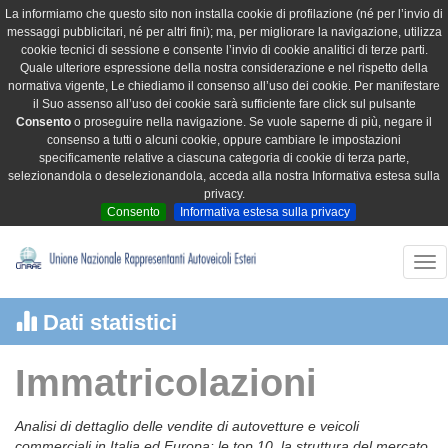
La informiamo che questo sito non installa cookie di profilazione (né per l’invio di
messaggi pubblicitari, né per altri fini); ma, per migliorare la navigazione, utilizza
cookie tecnici di sessione e consente l’invio di cookie analitici di terze parti.
Quale ulteriore espressione della nostra considerazione e nel rispetto della
normativa vigente, Le chiediamo il consenso all’uso dei cookie. Per manifestare
il Suo assenso all’uso dei cookie sarà sufficiente fare click sul pulsante
Consento
o proseguire nella navigazione. Se vuole saperne di più, negare il
consenso a tutti o alcuni cookie, oppure cambiare le impostazioni
specificamente relative a ciascuna categoria di cookie di terza parte,
selezionandola o deselezionandola, acceda alla nostra Informativa estesa sulla
privacy.
Consento
Informativa estesa sulla privacy
Tog
nav
Dati statistici
Immatricolazioni
Analisi di dettaglio delle vendite di autovetture e veicoli
commerciali in Italia ed Europa: le top 10, la struttura del mercato,