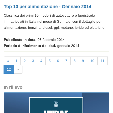
Top 10 per alimentazione - Gennaio 2014
Classifica dei primi 10 modelli di autovetture e fuoristrada
immatricolati in Italia nel mese di Gennaio, con il dettaglio per
alimentazione: benzina, diesel, gpl, metano, ibride ed elettriche.
Pubblicato in data:
03 febbraio 2014
Periodo di riferimento dei dati:
gennaio 2014
«
1
2
3
4
5
6
7
8
9
10
11
12
»
In rilievo