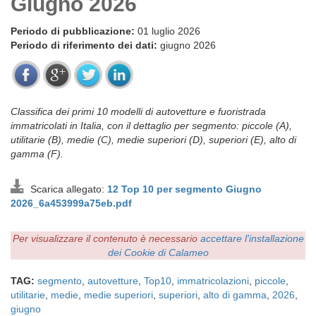
Giugno 2026
Periodo di pubblicazione:
01 luglio 2026
Periodo di riferimento dei dati:
giugno 2026
Classifica dei primi 10 modelli di autovetture e fuoristrada
immatricolati in Italia, con il dettaglio per segmento: piccole (A),
utilitarie (B), medie (C), medie superiori (D), superiori (E), alto di
gamma (F).
Scarica allegato:
12 Top 10 per segmento Giugno
2026_6a453999a75eb.pdf
Per visualizzare il contenuto è necessario
accettare l'installazione
dei Cookie di Calameo
TAG:
segmento
,
autovetture
,
Top10
,
immatricolazioni
,
piccole
,
utilitarie
,
medie
,
medie superiori
,
superiori
,
alto di gamma
,
2026
,
giugno