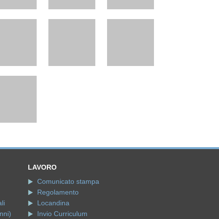
LAVORO
Comunicato stampa
Regolamento
li
Locandina
nni)
Invio Curriculum