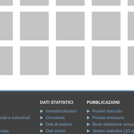
DATI STATISTICI
PUBBLICAZIONI
Immatricolazioni
Pocket mercato
ali e industriali
Circolante
Pocket emissioni
Dati di settore
Book statistiche annua
ampa
Dati storici
Sintesi statistica (10 a