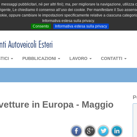
messaggi pubblicitari, né per altri fini); ma, per migliorare la navigazione, utilizza c
igente, Le chiediamo il consenso all’uso dei cookie. Per manifestare il Suo assenso 
cookie, oppure cambiare le impostazioni specificamente relative a ciascuna categori
Informativa estesa sulla privacy.
Consento
Informativa estesa sulla privacy
STICI
PUBBLICAZIONI
LAVORO
CONTATTI
P
vetture in Europa - Maggio