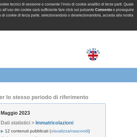
ookie tecnici di sessione e consente l’invio di cookie analitici di terze parti. Quale
all’uso dei cookie sarà sufficiente fare click sul pulsante
Consento
o proseguire
a di cookie di terza parte, selezionandola o deselezionandola, acceda alla nostra
er lo stesso periodo di riferimento
Maggio 2023
Dati statistici >
Immatricolazioni
12 contenuti pubblicati (
visualizza/nascondi
)