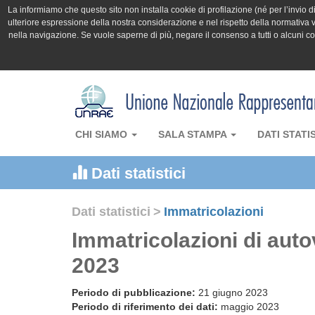
La informiamo che questo sito non installa cookie di profilazione (né per l’invio di 
ulteriore espressione della nostra considerazione e nel rispetto della normativa v
nella navigazione. Se vuole saperne di più, negare il consenso a tutti o alcuni 
CHI SIAMO
SALA STAMPA
DATI STATI
Dati statistici
Dati statistici
>
Immatricolazioni
Immatricolazioni di auto
2023
Periodo di pubblicazione:
21 giugno 2023
Periodo di riferimento dei dati:
maggio 2023