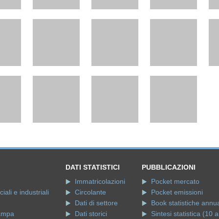
DATI STATISTICI
PUBBLICAZIONI
Immatricolazioni
Pocket mercato
ali e industriali
Circolante
Pocket emissioni
Dati di settore
Book statistiche annua
ampa
Dati storici
Sintesi statistica (10 a