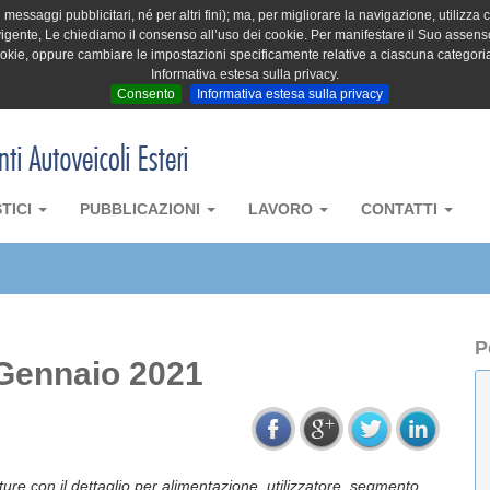
messaggi pubblicitari, né per altri fini); ma, per migliorare la navigazione, utilizza c
igente, Le chiediamo il consenso all’uso dei cookie. Per manifestare il Suo assenso 
cookie, oppure cambiare le impostazioni specificamente relative a ciascuna categori
Informativa estesa sulla privacy.
Consento
Informativa estesa sulla privacy
STICI
PUBBLICAZIONI
LAVORO
CONTATTI
P
 Gennaio 2021
tture con il dettaglio per alimentazione, utilizzatore, segmento,