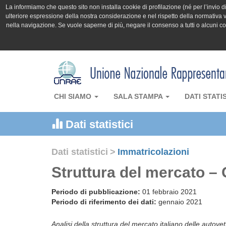
La informiamo che questo sito non installa cookie di profilazione (né per l’invio di 
ulteriore espressione della nostra considerazione e nel rispetto della normativa v
nella navigazione. Se vuole saperne di più, negare il consenso a tutti o alcuni 
CHI SIAMO
SALA STAMPA
DATI STATI
Dati statistici
Dati statistici
>
Immatricolazioni
Struttura del mercato –
Periodo di pubblicazione:
01 febbraio 2021
Periodo di riferimento dei dati:
gennaio 2021
Analisi della struttura del mercato italiano delle autove