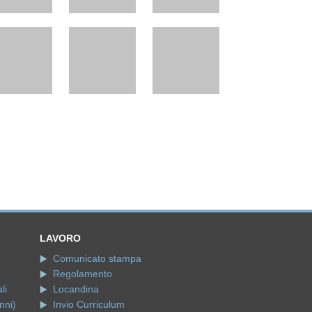
LAVORO
Comunicato stampa
Regolamento
li
Locandina
nni)
Invio Curriculum