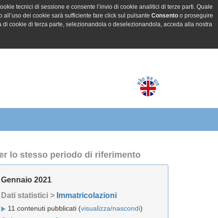
ookie tecnici di sessione e consente l’invio di cookie analitici di terze parti. Quale
all’uso dei cookie sarà sufficiente fare click sul pulsante
Consento
o proseguire
a di cookie di terza parte, selezionandola o deselezionandola, acceda alla nostra
er lo stesso periodo di riferimento
Gennaio 2021
Dati statistici >
Immatricolazioni
11 contenuti pubblicati (
visualizza/nascondi
)