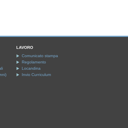
LAVORO
Comunicato stampa
Regolamento
li
Locandina
nni)
Invio Curriculum
ersonali
.