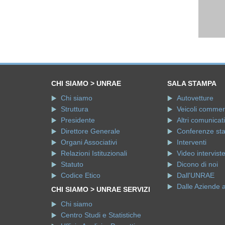
CHI SIAMO > UNRAE
SALA STAMPA
Chi siamo
Autovetture
Struttura
Veicoli commerci
Presidente
Altri comunicati
Direttore Generale
Conferenze st
Organi Associativi
Interventi
Relazioni Istituzionali
Video intervist
Statuto
Dicono di noi
Codice Etico
Dall'UNRAE
Dalle Aziende 
CHI SIAMO > UNRAE SERVIZI
Chi siamo
Centro Studi e Statistiche
Ufficio Analisi e Progetti
Ufficio Servizi
Copyright © 2026 UNRAE. Tutti i diritti riservat