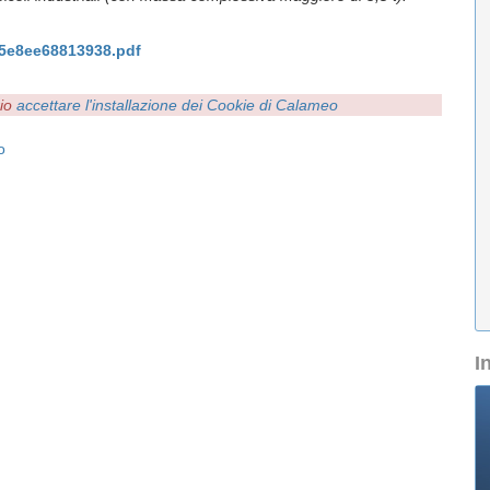
0_5e8ee68813938.pdf
rio
accettare l'installazione dei Cookie di Calameo
o
I