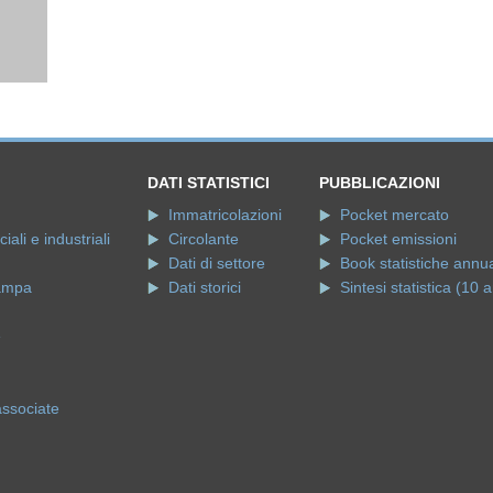
DATI STATISTICI
PUBBLICAZIONI
Immatricolazioni
Pocket mercato
ali e industriali
Circolante
Pocket emissioni
Dati di settore
Book statistiche annua
ampa
Dati storici
Sintesi statistica (10 a
e
associate
i.
Informativa Estesa sulla Privacy
.
Informativa sul trattamento dei dati p