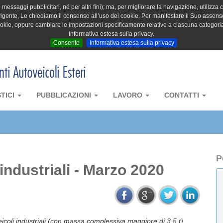
messaggi pubblicitari, né per altri fini); ma, per migliorare la navigazione, utilizza c
igente, Le chiediamo il consenso all’uso dei cookie. Per manifestare il Suo assenso 
cookie, oppure cambiare le impostazioni specificamente relative a ciascuna categori
Informativa estesa sulla privacy.
Consento
Informativa estesa sulla privacy
STICI
PUBBLICAZIONI
LAVORO
CONTATTI
P
industriali - Marzo 2020
icoli industriali (con massa complessiva maggiore di 3,5 t).