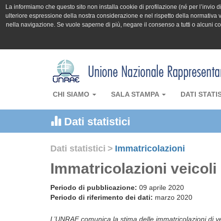
La informiamo che questo sito non installa cookie di profilazione (né per l’invio di 
ulteriore espressione della nostra considerazione e nel rispetto della normativa v
nella navigazione. Se vuole saperne di più, negare il consenso a tutti o alcuni 
CHI SIAMO
SALA STAMPA
DATI STATI
Dati statistici
Dati statistici
>
Immatricolazioni
Immatricolazioni veicoli 
Periodo di pubblicazione:
09 aprile 2020
Periodo di riferimento dei dati:
marzo 2020
L’UNRAE comunica la stima delle immatricolazioni di ve