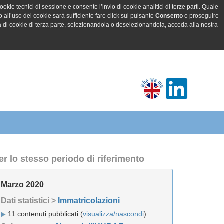
ookie tecnici di sessione e consente l’invio di cookie analitici di terze parti. Quale
all’uso dei cookie sarà sufficiente fare click sul pulsante
Consento
o proseguire
a di cookie di terza parte, selezionandola o deselezionandola, acceda alla nostra
er lo stesso periodo di riferimento
Marzo 2020
Dati statistici >
Immatricolazioni
11 contenuti pubblicati (
visualizza/nascondi
)